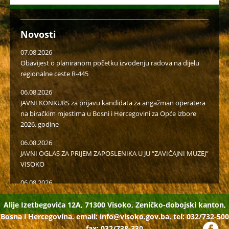
Novosti
07.08.2026
Obavijest o planiranom početku izvođenju radova na dijelu
regionalne ceste R-445
06.08.2026
JAVNI KONKURS za prijavu kandidata za angažman operatera
na biračkim mjestima u Bosni i Hercegovini za Opće izbore
2026. godine
06.08.2026
JAVNI OGLAS ZA PRIJEM ZAPOSLENIKA U JU “ZAVIČAJNI MUZEJ”
VISOKO
06.08.2026
Javni poziv za popunu rezervne liste radi učešća u radu u
birački odborima na općim izborima 2026. godine
Alije Izetbegovića 12A, 71300 Visoko, Zeničko-dobojski kanton,
Bosna i Hercegovina. email:
info@visoko.gov.ba.
tel: 032/732-500
05.08.2026
fax: 032/738-330