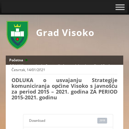
Grad Visoko
Početna
ODLUKA o usvajanju Strategije komuniciranja općine Visoko s
Četvrtak, 14/01/2021
javnošću za period 2015 – 2021. godina ZA PERIOD 2015-2021.
godinu
ODLUKA o usvajanju Strategije
komuniciranja općine Visoko s javnošću
za period 2015 – 2021. godina ZA PERIOD
2015-2021. godinu
Download
2018