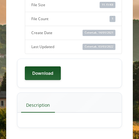
File Size
11.15 KB
File Count
1
Create Date
Četvrtak, 14/01/2021
Last Updated
Četvrtak, 03/03/2022
Download
Description