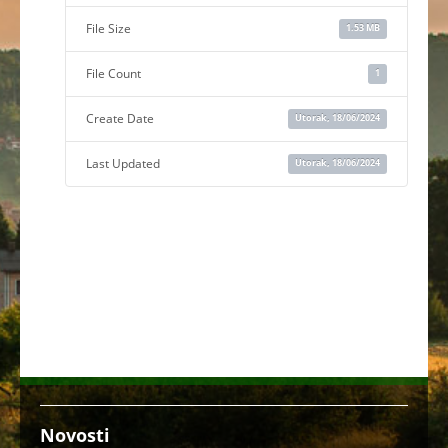
File Size
1.53 MB
File Count
1
Create Date
Utorak, 18/06/2024
Last Updated
Utorak, 18/06/2024
Novosti