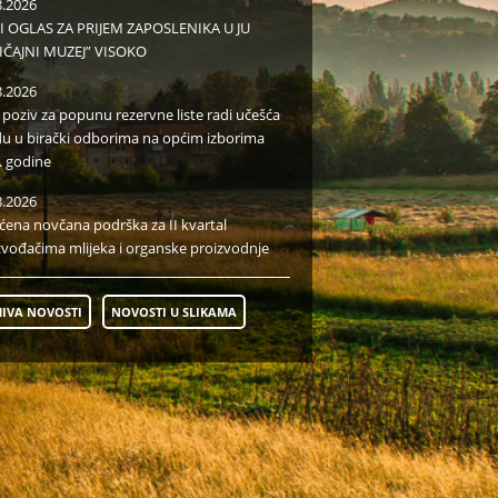
8.2026
I OGLAS ZA PRIJEM ZAPOSLENIKA U JU
IČAJNI MUZEJ” VISOKO
8.2026
i poziv za popunu rezervne liste radi učešća
du u birački odborima na općim izborima
. godine
8.2026
aćena novčana podrška za II kvartal
zvođačima mlijeka i organske proizvodnje
IVA NOVOSTI
NOVOSTI U SLIKAMA