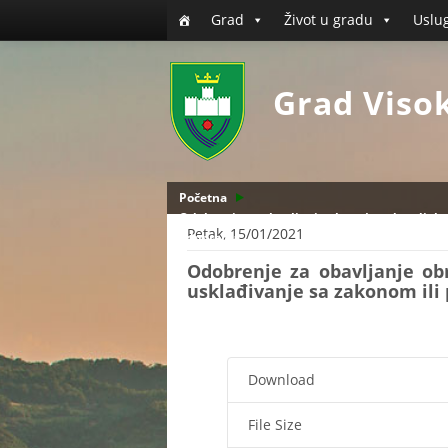
Grad
Život u gradu
Uslu
Grad Viso
Početna
Odobrenje za obavljanje obrta / srodne djelat
Petak, 15/01/2021
odobrenja
Odobrenje za obavljanje obrt
usklađivanje sa zakonom ili
Download
File Size