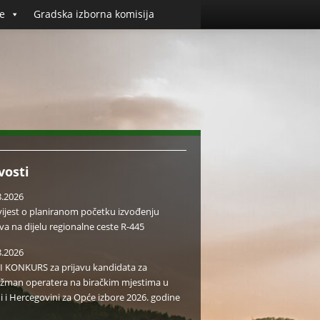
e
Gradska izborna komisija
vosti
8.2026
ijest o planiranom početku izvođenju
va na dijelu regionalne ceste R-445
8.2026
I KONKURS za prijavu kandidata za
žman operatera na biračkim mjestima u
i i Hercegovini za Opće izbore 2026. godine