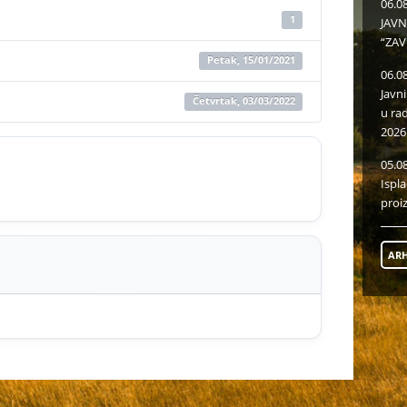
06.0
1
JAVN
“ZAV
Petak, 15/01/2021
06.0
Javn
Četvrtak, 03/03/2022
u ra
2026
05.0
Ispl
proi
ARH