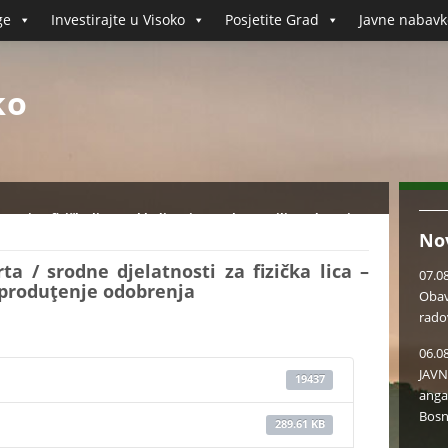
ge
Investirajte u Visoko
Posjetite Grad
Javne nabavk
ko
nosti za fizička lica - usklađivanje sa zakonom ili produţenje
No
a / srodne djelatnosti za fizička lica –
07.0
 produţenje odobrenja
Obav
rado
06.0
JAVN
19437
anga
Bosn
289.61 KB