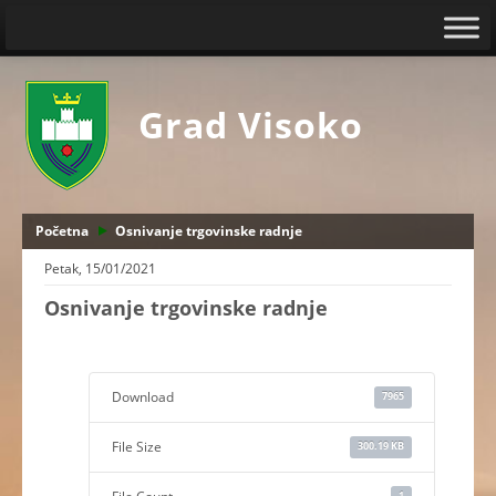
Grad Visoko
Početna
Osnivanje trgovinske radnje
Petak, 15/01/2021
Osnivanje trgovinske radnje
Download
7965
File Size
300.19 KB
1