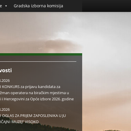
e
Gradska izborna komisija
vosti
8.2026
I KONKURS za prijavu kandidata za
žman operatera na biračkim mjestima u
i i Hercegovini za Opće izbore 2026. godine
8.2026
I OGLAS ZA PRIJEM ZAPOSLENIKA U JU
IČAJNI MUZEJ” VISOKO