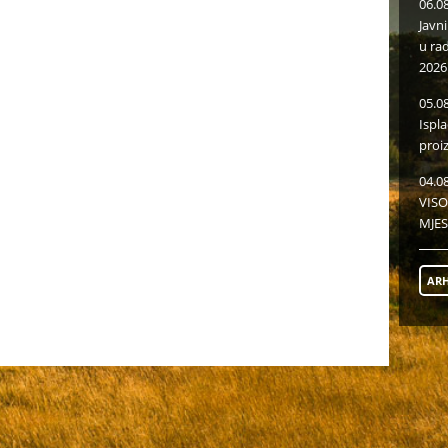
06.0
Javn
u ra
2026
05.0
Ispl
proi
04.0
VISO
MJES
ARH