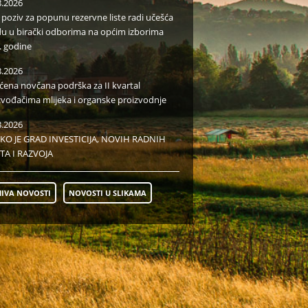
8.2026
i poziv za popunu rezervne liste radi učešća
du u birački odborima na općim izborima
. godine
8.2026
aćena novčana podrška za II kvartal
zvođačima mlijeka i organske proizvodnje
8.2026
KO JE GRAD INVESTICIJA, NOVIH RADNIH
TA I RAZVOJA
IVA NOVOSTI
NOVOSTI U SLIKAMA