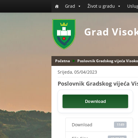
Grad
Život u gradu
Uslu
Grad Viso
Početna
Poslovnik Gradskog vijeća Visoko
Srijeda, 05/04/2023
Poslovnik Gradskog vijeća Vi
Download
Download
1149