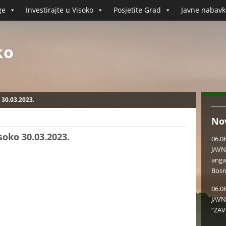
ge
Investirajte u Visoko
Posjetite Grad
Javne nabavk
ko
 30.03.2023.
No
soko 30.03.2023.
06.0
JAVN
anga
Bosn
06.0
JAVN
“ZAV