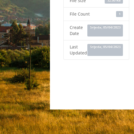
File Size
32.00 KB
File Count
1
Create
Srijeda, 05/04/2023
Date
Last
Srijeda, 05/04/2023
Updated