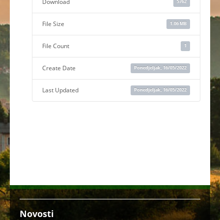
Download
5762
File Size
1.06 MB
File Count
1
Create Date
Ponedjeljak, 16/05/2022
Last Updated
Ponedjeljak, 16/05/2022
Novosti