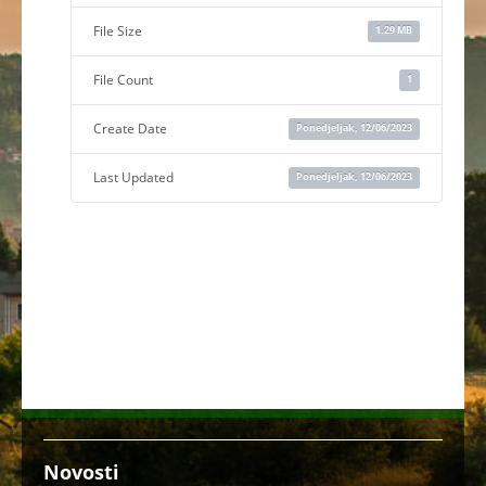
File Size
1.29 MB
File Count
1
Create Date
Ponedjeljak, 12/06/2023
Last Updated
Ponedjeljak, 12/06/2023
Novosti