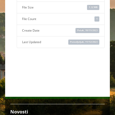
File Size
1.32 MB
File Count
1
Create Date
Petak, 10/11/2023
Last Updated
Ponedjeljak, 11/12/2023
Novosti