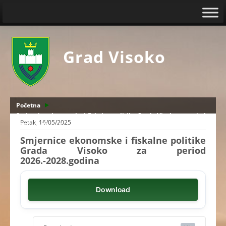
Grad Visoko
Početna
Smjernice ekonomske i fiskalne politike Grada Visoko za period
Petak, 16/05/2025
2026.-2028.godina
Smjernice ekonomske i fiskalne politike
Grada Visoko za period
2026.-2028.godina
Download