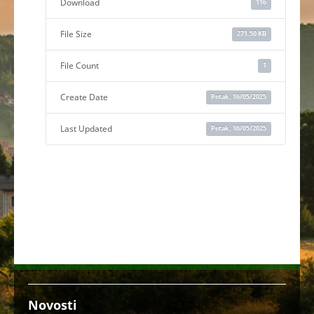
Download
116
File Size
271.50 KB
File Count
1
Create Date
Petak, 16/05/2025
Last Updated
Petak, 16/05/2025
Novosti