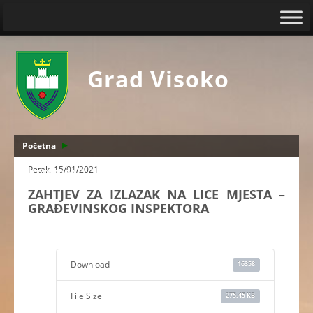
Grad Visoko
Početna
ZAHTJEV ZA IZLAZAK NA LICE MJESTA - GRAĐEVINSKOG
Petak, 15/01/2021
INSPEKTORA
ZAHTJEV ZA IZLAZAK NA LICE MJESTA –
GRAĐEVINSKOG INSPEKTORA
Download
16358
File Size
275.45 KB