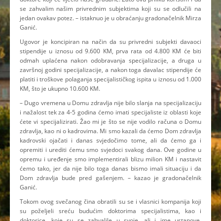
se zahvalim našim privrednim subjektima koji su se odlučili na
jedan ovakav potez. – istaknuo je u obraćanju gradonačelnik Mirza
Ganić.
Ugovor je koncipiran na način da su privredni subjekti davaoci
stipendije u iznosu od 9.600 KM, prva rata od 4.800 KM će biti
odmah uplaćena nakon odobravanja specijalizacije, a druga u
završnoj godini specijalizacije, a nakon toga davalac stipendije će
platiti i troškove polaganja specijalističkog ispita u iznosu od 1.000
KM, što je ukupno 10.600 KM.
– Dugo vremena u Domu zdravlja nije bilo slanja na specijalizaciju
i nažalost tek za 4-5 godina ćemo imati specijaliste iz oblasti koje
ćete vi specijalizirati. Žao mi je što se nije vodilo računa o Domu
zdravlja, kao ni o kadrovima. Mi smo kazali da ćemo Dom zdravlja
kadrovski ojačati i danas svjedočimo tome, ali da ćemo ga i
opremiti i urediti ćemu smo svjedoci svakog dana. Ove godine u
opremu i uređenje smo implementirali blizu milion KM i nastavit
ćemo tako, jer da nije bilo toga danas bismo imali situaciju i da
Dom zdravlja bude pred gašenjem. – kazao je gradonačelnik
Ganić.
Tokom ovog svečanog čina obratili su se i vlasnici kompanija koji
su poželjeli sreću budućim doktorima specijalistima, kao i
doktorice, koje su se zahvalile u svoje, ali i ime ustanove,