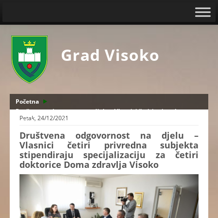
Grad Visoko
Početna
Društvena odgovornost na djelu – Vlasnici četiri privredna
Petak, 24/12/2021
subjekta stipendiraju specijalizaciju za četiri doktorice Doma
zdravlja Visoko
Društvena odgovornost na djelu –
Vlasnici četiri privredna subjekta
stipendiraju specijalizaciju za četiri
doktorice Doma zdravlja Visoko