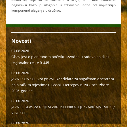
naglasivši kako je ulaganje u zdravstvo jedna od najvažnijih
komponenti ulaganja u društvo.
Novosti
07.08.2026
Obavijest o planiranom početku izvođenju radova na dijelu
regionalne ceste R-445
06.08.2026
JAVNI KONKURS za prijavu kandidata za angažman operatera
na biračkim mjestima u Bosni i Hercegovini za Opće izbore
2026. godine
06.08.2026
JAVNI OGLAS ZA PRIJEM ZAPOSLENIKA U JU “ZAVIČAJNI MUZEJ”
VISOKO
06.08.2026