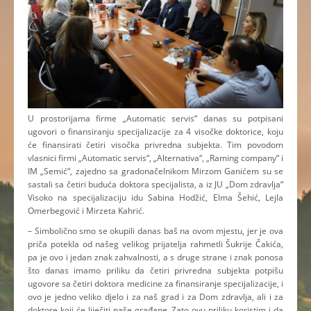
U prostorijama firme „Automatic servis“ danas su potpisani
ugovori o finansiranju specijalizacije za 4 visočke doktorice, koju
će finansirati četiri visočka privredna subjekta. Tim povodom
vlasnici firmi „Automatic servis“, „Alternativa“, „Raming company“ i
IM „Semić“, zajedno sa gradonačelnikom Mirzom Ganićem su se
sastali sa četiri buduća doktora specijalista, a iz JU „Dom zdravlja“
Visoko na specijalizaciju idu Sabina Hodžić, Elma Šehić, Lejla
Omerbegović i Mirzeta Kahrić.
– Simbolično smo se okupili danas baš na ovom mjestu, jer je ova
priča potekla od našeg velikog prijatelja rahmetli Šukrije Čakića,
pa je ovo i jedan znak zahvalnosti, a s druge strane i znak ponosa
što danas imamo priliku da četiri privredna subjekta potpišu
ugovore sa četiri doktora medicine za finansiranje specijalizacije, i
ovo je jedno veliko djelo i za naš grad i za Dom zdravlja, ali i za
doktore koji će liječiti naše građane. Zato ovu priliku koristim i da