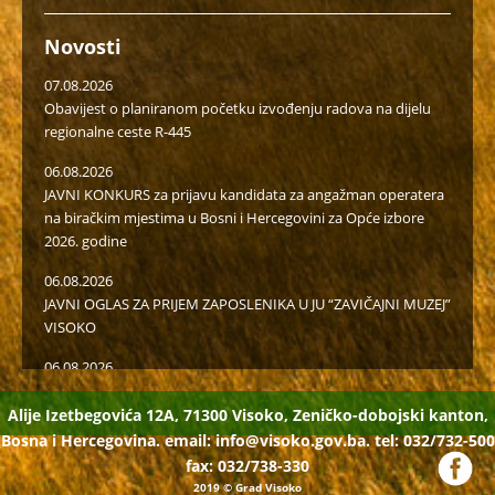
Novosti
07.08.2026
Obavijest o planiranom početku izvođenju radova na dijelu
regionalne ceste R-445
06.08.2026
JAVNI KONKURS za prijavu kandidata za angažman operatera
na biračkim mjestima u Bosni i Hercegovini za Opće izbore
2026. godine
06.08.2026
JAVNI OGLAS ZA PRIJEM ZAPOSLENIKA U JU “ZAVIČAJNI MUZEJ”
VISOKO
06.08.2026
Javni poziv za popunu rezervne liste radi učešća u radu u
birački odborima na općim izborima 2026. godine
Alije Izetbegovića 12A, 71300 Visoko, Zeničko-dobojski kanton,
Bosna i Hercegovina. email:
info@visoko.gov.ba.
tel: 032/732-500
05.08.2026
fax: 032/738-330
Isplaćena novčana podrška za II kvartal proizvođačima
2019
© Grad Visoko