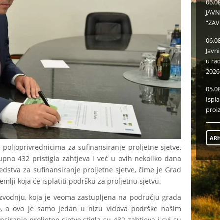
06.0
JAVN
“ZAV
06.0
Javn
u ra
2026
05.0
Ispl
proi
ARH
 poljoprivrednicima za sufinansiranje proljetne sjetve,
pno 432 pristigla zahtjeva i već u ovih nekoliko dana
edstva za sufinansiranje proljetne sjetve, čime je Grad
mlji koja će isplatiti podršku za proljetnu sjetvu.
izvodnju, koja je veoma zastupljena na području grada
o, a ovo je samo jedan u nizu vidova podrške našim
siranje proljetne sjetve stigla su 432 zahtjeva i svi su