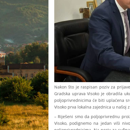
Nakon što je raspisan poziv za prijave
Gradska uprava Visoko je obradila uku
poljoprivrednicima će biti uplaćena sr
Visoko prva lokalna zajednica u našoj ze
– Riješeni smo da poljoprivrednu pro
Visoko, podignemo na jedan viši niv
poljoprivrednicima. Na poziv za sufinan