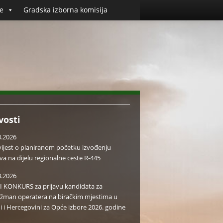
e
Gradska izborna komisija
vosti
8.2026
ijest o planiranom početku izvođenju
va na dijelu regionalne ceste R-445
8.2026
I KONKURS za prijavu kandidata za
žman operatera na biračkim mjestima u
i i Hercegovini za Opće izbore 2026. godine