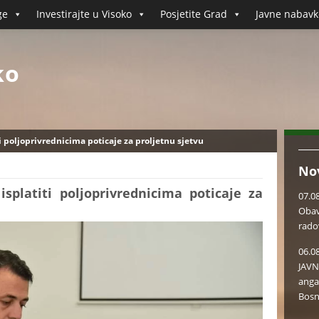
ge
Investirajte u Visoko
Posjetite Grad
Javne nabavk
ko
ti poljoprivrednicima poticaje za proljetnu sjetvu
No
splatiti poljoprivrednicima poticaje za
07.0
Obav
rado
06.0
JAVN
anga
Bosn