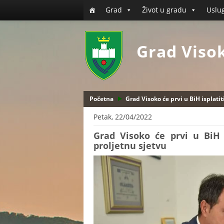
Grad
Život u gradu
Uslu
Grad Viso
Početna
Grad Visoko će prvi u BiH isplati
Petak, 22/04/2022
Grad Visoko će prvi u BiH i
proljetnu sjetvu