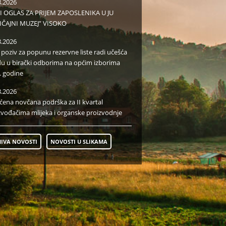
8.2026
I OGLAS ZA PRIJEM ZAPOSLENIKA U JU
IČAJNI MUZEJ” VISOKO
8.2026
i poziv za popunu rezervne liste radi učešća
du u birački odborima na općim izborima
. godine
8.2026
aćena novčana podrška za II kvartal
zvođačima mlijeka i organske proizvodnje
IVA NOVOSTI
NOVOSTI U SLIKAMA