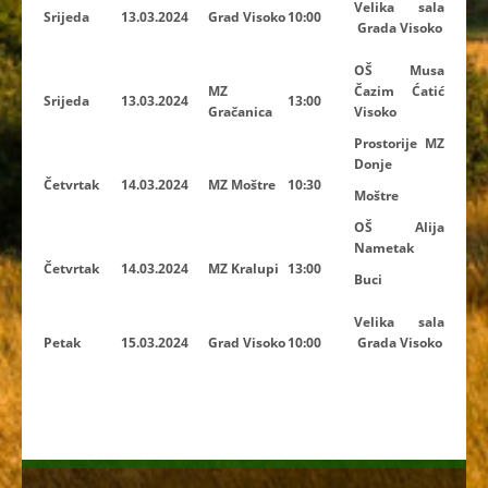
Velika sala
Srijeda
13.03.2024
Grad Visoko
10:00
Grada Visoko
OŠ Musa
MZ
Čazim Ćatić
Srijeda
13.03.2024
13:00
Gračanica
Visoko
Prostorije MZ
Donje
Četvrtak
14.03.2024
MZ Moštre
10:30
Moštre
OŠ Alija
Nametak
Četvrtak
14.03.2024
MZ Kralupi
13:00
Buci
Velika sala
Petak
15.03.2024
Grad Visoko
10:00
Grada Visoko