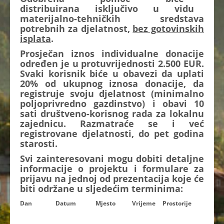
distribuirana isključivo u vidu
materijalno-tehničkih sredstava
potrebnih za djelatnost,
bez gotovinskih
isplata
.
Prosječan iznos individualne donacije
određen je u protuvrijednosti 2.500 EUR.
Svaki korisnik biće u obavezi da uplati
20% od ukupnog iznosa donacije, da
registruje svoju djelatnost (minimalno
poljoprivredno gazdinstvo) i obavi 10
sati društveno-korisnog rada za lokalnu
zajednicu. Razmatraće se i već
registrovane djelatnosti, do pet godina
starosti.
Svi zainteresovani mogu dobiti detaljne
informacije o projektu i formulare za
prijavu na jednoj od prezentacija koje će
biti održane u sljedećim terminima:
Dan
Datum
Mjesto
Vrijeme
Prostorije