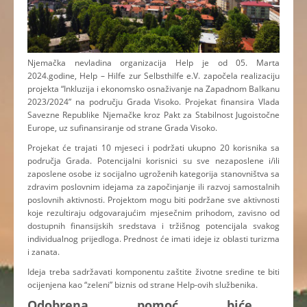
Njemačka nevladina organizacija Help je od 05. Marta
2024.godine, Help – Hilfe zur Selbsthilfe e.V. započela realizaciju
projekta “Inkluzija i ekonomsko osnaživanje na Zapadnom Balkanu
2023/2024” na području Grada Visoko. Projekat finansira Vlada
Savezne Republike Njemačke kroz Pakt za Stabilnost Jugoistočne
Europe, uz sufinansiranje od strane Grada Visoko.
Projekat će trajati 10 mjeseci i podržati ukupno 20 korisnika sa
područja Grada. Potencijalni korisnici su sve nezaposlene i/ili
zaposlene osobe iz socijalno ugroženih kategorija stanovništva sa
zdravim poslovnim idejama za započinjanje ili razvoj samostalnih
poslovnih aktivnosti. Projektom mogu biti podržane sve aktivnosti
koje rezultiraju odgovarajućim mjesečnim prihodom, zavisno od
dostupnih finansijskih sredstava i tržišnog potencijala svakog
individualnog prijedloga. Prednost će imati ideje iz oblasti turizma
i zanata.
Ideja treba sadržavati komponentu zaštite životne sredine te biti
ocijenjena kao “zeleni” biznis od strane Help-ovih službenika.
Odobrena pomoć biće