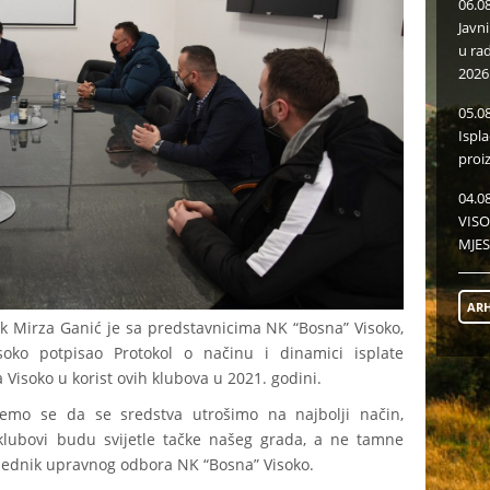
06.0
Javn
u ra
2026
05.0
Ispl
proi
04.0
VISO
MJES
ARH
k Mirza Ganić je sa predstavnicima NK “Bosna” Visoko,
soko potpisao Protokol o načinu i dinamici isplate
 Visoko u korist ovih klubova u 2021. godini.
ćemo se da se sredstva utrošimo na najbolji način,
lubovi budu svijetle tačke našeg grada, a ne tamne
sjednik upravnog odbora NK “Bosna” Visoko.