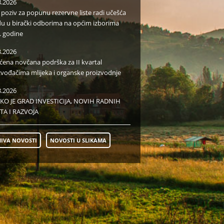
8.2026
i poziv za popunu rezervne liste radi učešća
du u birački odborima na općim izborima
. godine
8.2026
aćena novčana podrška za II kvartal
zvođačima mlijeka i organske proizvodnje
8.2026
KO JE GRAD INVESTICIJA, NOVIH RADNIH
TA I RAZVOJA
IVA NOVOSTI
NOVOSTI U SLIKAMA