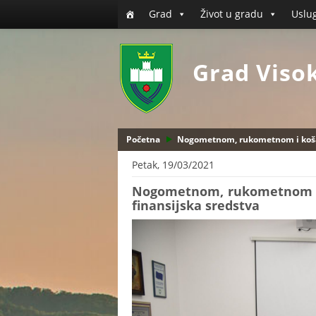
Grad
Život u gradu
Uslu
Grad Viso
Početna
Nogometnom, rukometnom i košar
Petak, 19/03/2021
Nogometnom, rukometnom i
finansijska sredstva