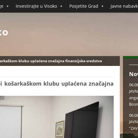
ge
Investirajte u Visoko
Posjetite Grad
Javne nabavk
ko
kaškom klubu uplaćena značajna finansijska sredstva
No
 košarkaškom klubu uplaćena značajna
06.0
JAVN
anga
Bosn
06.0
JAVN
“ZAV