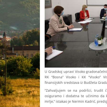
U Gradskoj upravi Visoko gradonačelni
RK “Bosna” Visoko i KK “Visoko” Vi
finansijskih sredstava iz Budžeta Grada
“Zahvaljujem se na podršci, trudit 
osiguramo i dodatna te učinimo da k
mrlje,” istakao je Nermin Kadrić, pred