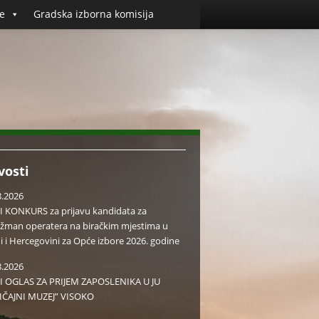
e
Gradska izborna komisija
vosti
8.2026
I KONKURS za prijavu kandidata za
žman operatera na biračkim mjestima u
i i Hercegovini za Opće izbore 2026. godine
8.2026
I OGLAS ZA PRIJEM ZAPOSLENIKA U JU
IČAJNI MUZEJ” VISOKO