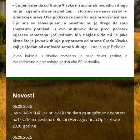
– Činjenice je da od Grada Visoko nismo imali podršku i drago
mi je i cijenim što smo podržani i što smo se danas sastali u
Gradskoj upravi. Ova podrška će značiti i našim korisnicima u
čije ime se zahvaljujem, a posebno mi je drago da smo
sporazum potpisali u ove mubarek dane pred početak
mjeseca ramazana. Još jednom bih naglasio da mi je jako
bitno što je javna kuhinja prepoznata od strane Grada Visoko
koji je i jedan od osnivača same kuhinje. –
istaknuo je Debelac.
Javna kuhinja u Visoko otvorena je prije devet godina, a
svakodnevno njene usluge koristi oko 80 korisnika.
Novosti
06.08.2026
JAVNI KONKURS za prijavu kandidata za angažman operatera
na biračkim mjestima u Bosni i Hercegovini za Opće izbore
2026. godine
06.08.2026