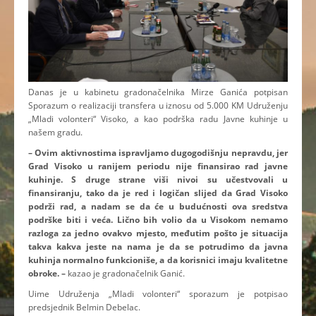
Danas je u kabinetu gradonačelnika Mirze Ganića potpisan
Sporazum o realizaciji transfera u iznosu od 5.000 KM Udruženju
„Mladi volonteri“ Visoko, a kao podrška radu Javne kuhinje u
našem gradu.
– Ovim aktivnostima ispravljamo dugogodišnju nepravdu, jer
Grad Visoko u ranijem periodu nije finansirao rad javne
kuhinje. S druge strane viši nivoi su učestvovali u
finansiranju, tako da je red i logičan slijed da Grad Visoko
podrži rad, a nadam se da će u budućnosti ova sredstva
podrške biti i veća. Lično bih volio da u Visokom nemamo
razloga za jedno ovakvo mjesto, međutim pošto je situacija
takva kakva jeste na nama je da se potrudimo da javna
kuhinja normalno funkcioniše, a da korisnici imaju kvalitetne
obroke. –
kazao je gradonačelnik Ganić.
Uime Udruženja „Mladi volonteri“ sporazum je potpisao
predsjednik Belmin Debelac.