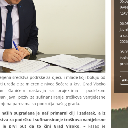
06.0
JAVN
“ZAV
06.0
Javn
u ra
2026
05.0
Ispl
proi
eljena sredstva podrške za djecu i mlade koji boluju od
ARH
ti uređaje za mjerenje nivoa šećera u krvi, Grad Visoko
om Ganićem nastavlja sa projektima i podrškom
an Javni poziv za sufinansiranje troškova vantjelesne
enjena parovima sa područja našeg grada.
naših sugrađana je naš primarni cilj i zadatak, a iz
dstva za podršku i sufinansiranje troškova vantjelesne
 je prvi put da to čini Grad Visoko. –
kazao je