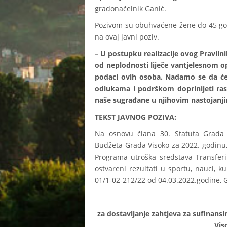
gradonačelnik Ganić.
Pozivom su obuhvaćene žene do 45 godin
na ovaj javni poziv.
– U postupku realizacije ovog Pravilni
od neplodnosti liječe vantjelesnom op
podaci ovih osoba. Nadamo se da ćemo
odlukama i podrškom doprinijeti rast
naše sugrađane u njihovim nastojanj
TEKST JAVNOG POZIVA:
Na osnovu člana 30. Statuta Grada V
Budžeta Grada Visoko za 2022. godinu, 
Programa utroška sredstava Transferi 
ostvareni rezultati u sportu, nauci, k
01/1-02-212/22 od 04.03.2022.godine, G
za dostavljanje zahtjeva za sufinans
Vis