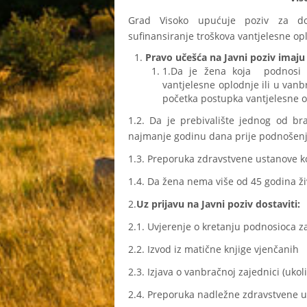
Grad Visoko upućuje poziv za dos
sufinansiranje troškova vantjelesne op
Pravo učešća na Javni poziv imaju 
1.Da je žena koja podnosi z
vantjelesne oplodnje ili u vanb
početka postupka vantjelesne o
1.2. Da je prebivalište jednog od b
najmanje godinu dana prije podnošenja
1.3. Preporuka zdravstvene ustanove 
1.4. Da žena nema više od 45 godina ži
2.
Uz prijavu na Javni poziv dostaviti:
2.1. Uvjerenje o kretanju podnosioca 
2.2. Izvod iz matične knjige vjenčanih
2.3. Izjava o vanbračnoj zajednici (ukoli
2.4. Preporuka nadležne zdravstvene u