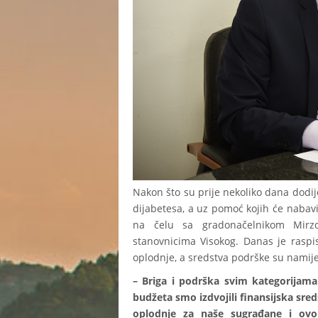
Nakon što su prije nekoliko dana dodij
dijabetesa, a uz pomoć kojih će nabavi
na čelu sa gradonačelnikom Mirz
stanovnicima Visokog. Danas je raspis
oplodnje, a sredstva podrške su namij
– Briga i podrška svim kategorijama 
budžeta smo izdvojili finansijska sre
oplodnje za naše sugrađane i ovo