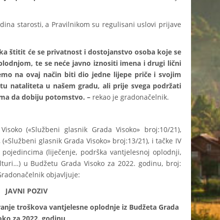
a starosti, a Pravilnikom su regulisani uslovi prijave
ka štitit će se privatnost i dostojanstvo osoba koje se
lodnjom, te se neće javno iznositi imena i drugi lični
 na ovaj način biti dio jedne lijepe priče i svojim
u nataliteta u našem gradu, ali prije svega podržati
ima da dobiju potomstvo. –
rekao je gradonačelnik.
isoko («Službeni glasnik Grada Visoko» broj:10/21),
(«Službeni glasnik Grada Visoko» broj:13/21), i tačke IV
pojedincima (liječenje, podrška vantjelesnoj oplodnji,
ulturi…) u Budžetu Grada Visoko za 2022. godinu, broj:
radonačelnik objavljuje:
JAVNI POZIV
iranje troškova vantjelesne oplodnje iz Budžeta Grada
oko za 2022. godinu