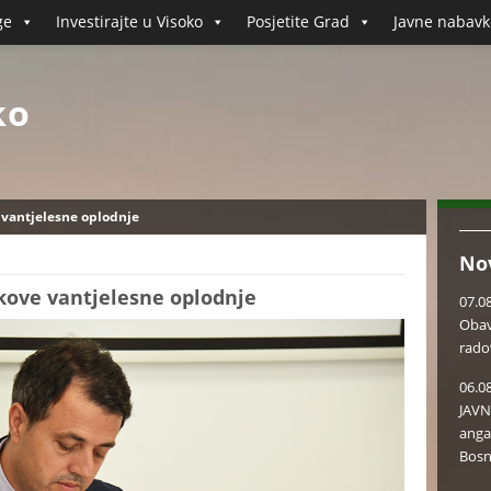
ge
Investirajte u Visoko
Posjetite Grad
Javne nabavk
ko
 vantjelesne oplodnje
No
škove vantjelesne oplodnje
07.0
Obav
rado
06.0
JAVN
anga
Bosn