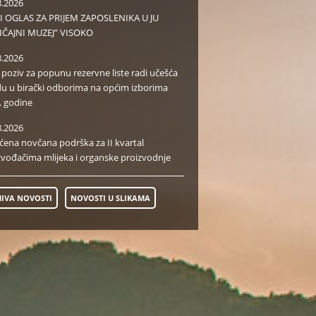
8.2026
I OGLAS ZA PRIJEM ZAPOSLENIKA U JU
IČAJNI MUZEJ” VISOKO
8.2026
i poziv za popunu rezervne liste radi učešća
du u birački odborima na općim izborima
. godine
8.2026
aćena novčana podrška za II kvartal
zvođačima mlijeka i organske proizvodnje
IVA NOVOSTI
NOVOSTI U SLIKAMA