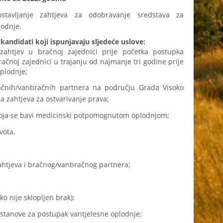
tavljanje zahtjeva za odobravanje sredstava za
lodnje.
kandidati koji ispunjavaju sljedeće uslove:
ahtjev u bračnoj zajednici prije početka postupka
račnoj zajednici u trajanju od najmanje tri godine prije
plodnje;
račnih/vanbračnih partnera na području Grada Visoko
 zahtjeva za ostvarivanje prava;
koja se bavi medicinski potpomognutom oplodnjom;
vota.
zahtjeva i bračnog/vanbračnog partnera;
ko nije sklopljen brak);
stanove za postupak vantjelesne oplodnje;