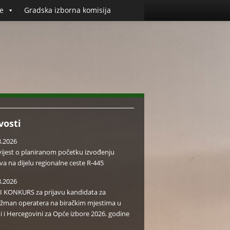
e
Gradska izborna komisija
vosti
8.2026
ijest o planiranom početku izvođenju
va na dijelu regionalne ceste R-445
8.2026
I KONKURS za prijavu kandidata za
žman operatera na biračkim mjestima u
i i Hercegovini za Opće izbore 2026. godine