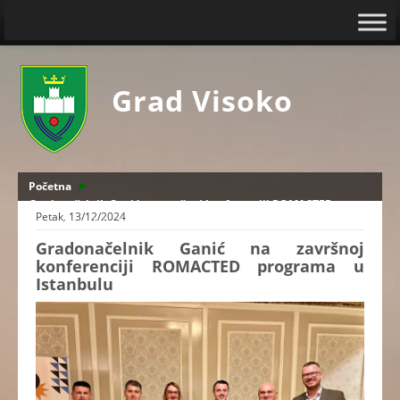
Grad Visoko
Početna
Gradonačelnik Ganić na završnoj konferenciji ROMACTED
Petak, 13/12/2024
programa u Istanbulu
Gradonačelnik Ganić na završnoj
konferenciji ROMACTED programa u
Istanbulu