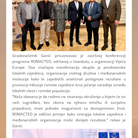
Gradonačelnik Ganić prisustvovao je završnoj konferenciji
programa ROMACTED, održanoj u Istanbulu, u organizaciji Vijeća
Europe. Ova značajna manifestacija okupila je predstavnike
lokalnih zajednica, organizacija civilnog društva i međunarodnih
institucija kako bi zajednički analizirali postignute rezultate u
promociji inkluzije romske zajednice kroz jačanje saradnje između
lokalnih vlasti i romske populacije.
“Naša obaveza je da radimo na stvaranju okruženja u kojem će svi
naši sugrađani, bez obzira na njihovu etničku ili socijalnu
pripadnost, imati jednake mogućnosti za dostojanstven život.
ROMACTED je odličan primjer kako sinergija lokalne zajednice i
međunarodnih organizacija može donijeti rezultate,” rekao je
Ganić.