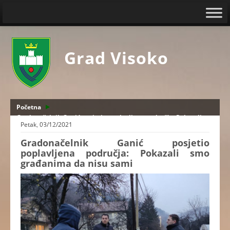
Grad Visoko
Početna
Gradonačelnik Ganić posjetio poplavljena područja: Pokazali
Petak, 03/12/2021
smo građanima da nisu sami
Gradonačelnik Ganić posjetio
poplavljena područja: Pokazali smo
građanima da nisu sami