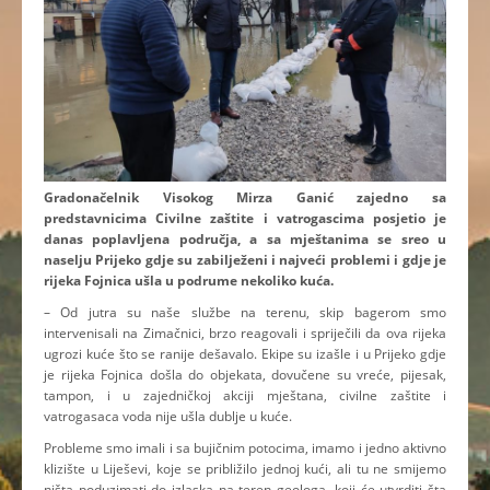
Gradonačelnik Visokog Mirza Ganić zajedno sa
predstavnicima Civilne zaštite i vatrogascima posjetio je
danas poplavljena područja, a sa mještanima se sreo u
naselju Prijeko gdje su zabilježeni i najveći problemi i gdje je
rijeka Fojnica ušla u podrume nekoliko kuća.
– Od jutra su naše službe na terenu, skip bagerom smo
intervenisali na Zimačnici, brzo reagovali i spriječili da ova rijeka
ugrozi kuće što se ranije dešavalo. Ekipe su izašle i u Prijeko gdje
je rijeka Fojnica došla do objekata, dovučene su vreće, pijesak,
tampon, i u zajedničkoj akciji mještana, civilne zaštite i
vatrogasaca voda nije ušla dublje u kuće.
Probleme smo imali i sa bujičnim potocima, imamo i jedno aktivno
klizište u Liješevi, koje se približilo jednoj kući, ali tu ne smijemo
ništa poduzimati do izlaska na teren geologa, koji će utvrditi šta