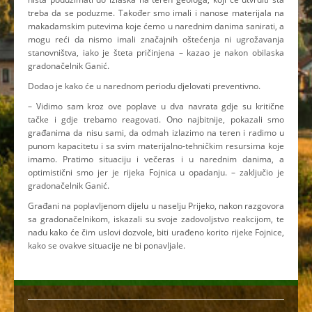
treba da se poduzme. Također smo imali i nanose materijala na
makadamskim putevima koje ćemo u narednim danima sanirati, a
mogu reći da nismo imali značajnih oštećenja ni ugrožavanja
stanovništva, iako je šteta pričinjena – kazao je nakon obilaska
gradonačelnik Ganić.
Dodao je kako će u narednom periodu djelovati preventivno.
– Vidimo sam kroz ove poplave u dva navrata gdje su kritične
tačke i gdje trebamo reagovati. Ono najbitnije, pokazali smo
građanima da nisu sami, da odmah izlazimo na teren i radimo u
punom kapacitetu i sa svim materijalno-tehničkim resursima koje
imamo. Pratimo situaciju i večeras i u narednim danima, a
optimistični smo jer je rijeka Fojnica u opadanju. – zaključio je
gradonačelnik Ganić.
Građani na poplavljenom dijelu u naselju Prijeko, nakon razgovora
sa gradonačelnikom, iskazali su svoje zadovoljstvo reakcijom, te
nadu kako će čim uslovi dozvole, biti urađeno korito rijeke Fojnice,
kako se ovakve situacije ne bi ponavljale.