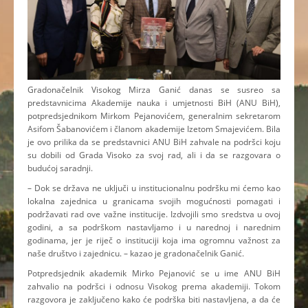
Gradonačelnik Visokog Mirza Ganić danas se susreo sa
predstavnicima Akademije nauka i umjetnosti BiH (ANU BiH),
potpredsjednikom Mirkom Pejanovićem, generalnim sekretarom
Asifom Šabanovićem i članom akademije Izetom Smajevićem. Bila
je ovo prilika da se predstavnici ANU BiH zahvale na podršci koju
su dobili od Grada Visoko za svoj rad, ali i da se razgovara o
budućoj saradnji.
– Dok se država ne uključi u institucionalnu podršku mi ćemo kao
lokalna zajednica u granicama svojih mogućnosti pomagati i
podržavati rad ove važne institucije. Izdvojili smo sredstva u ovoj
godini, a sa podrškom nastavljamo i u narednoj i narednim
godinama, jer je riječ o instituciji koja ima ogromnu važnost za
naše društvo i zajednicu. – kazao je gradonačelnik Ganić.
Potpredsjednik akademik Mirko Pejanović se u ime ANU BiH
zahvalio na podršci i odnosu Visokog prema akademiji. Tokom
razgovora je zaključeno kako će podrška biti nastavljena, a da će