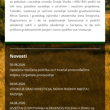
se pokušati i saradnja između Grada Visoko i ANU BiH podići na
viši nivo, posebno saradnja u stručnim i naučnim projektima.
Također, istaknuta je važnost saradnje između gradonačelnika
Mirze Ganića i gradskog vijećnika i akademika Izeta Smajevića.
Dogovoreno je i da se potpisivanje Sporazuma o podršci
akademiji održi u sjedištu akademije u Sarajevu, te da tom
prilikom gradonačelnik posjeti i samo sjedište ove institucije.
Novosti
05.08.2026
Isplaćena novčana podrška za II kvartal proizvođačima
mlijeka i organske proizvodnje
04.08.2026
VISOKO JE GRAD INVESTICIJA, NOVIH RADNIH MJESTA I
RAZVOJA
04.08.2026
IZVJEŠTAJ O ISPITIVANJU ALERGENOG POLENA U ZRAKU za