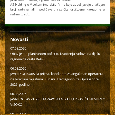
AS Holding u Visokom ima dvije firme koje zapošljavaju značajan
broj radnika, ali i podržavaju različite društvene kategorije u
našem gradu.
Novosti
07.08.2026
Obavijest o planiranom početku izvođenju radova na dijelu
regionalne ceste R-445
06.08.2026
JAVNI KONKURS za prijavu kandidata za angažman operatera
na biračkim mjestima u Bosni i Hercegovini za Opće izbore
2026. godine
06.08.2026
JAVNI OGLAS ZA PRIJEM ZAPOSLENIKA U JU “ZAVIČAJNI MUZEJ”
VISOKO
06.08.2026