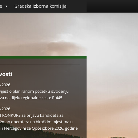
e
Gradska izborna komisija
vosti
8.2026
ijest o planiranom početku izvođenju
va na dijelu regionalne ceste R-445
8.2026
I KONKURS za prijavu kandidata za
žman operatera na biračkim mjestima u
i i Hercegovini za Opće izbore 2026. godine