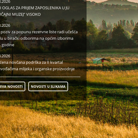
8.2026
I OGLAS ZA PRIJEM ZAPOSLENIKA U JU
IČAJNI MUZEJ” VISOKO
8.2026
i poziv za popunu rezervne liste radi učešća
du u birački odborima na općim izborima
. godine
8.2026
aćena novčana podrška za II kvartal
zvođačima mlijeka i organske proizvodnje
IVA NOVOSTI
NOVOSTI U SLIKAMA