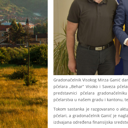
Gradonačelnik Visokog Mirza Ganić da
pčelara „Behar“ Visoko i Saveza pčela
predstavnici pčelara gradonačelni
pčelarstva u našem gradu i kantonu, t
Tokom sastanka je razgovarano o aktu
pčelari, a gradonačelnik Ganić je nag
izdvajana određena finansijska sredstva