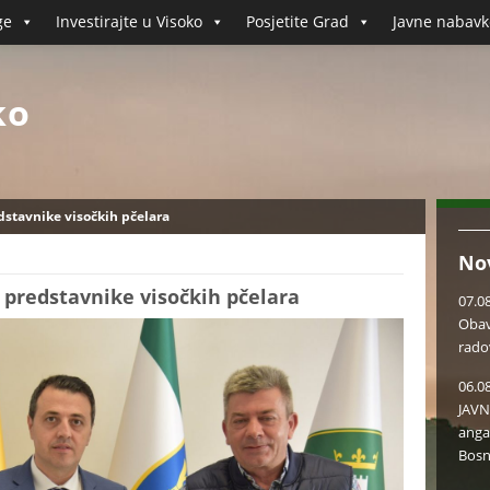
ge
Investirajte u Visoko
Posjetite Grad
Javne nabavk
ko
dstavnike visočkih pčelara
No
 predstavnike visočkih pčelara
07.0
Obav
rado
06.0
JAVN
anga
Bosn