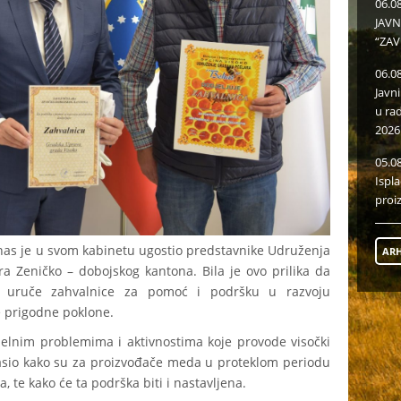
06.0
JAVN
“ZAV
06.0
Javn
u ra
2026
05.0
Ispl
proi
nas je u svom kabinetu ugostio predstavnike Udruženja
ARH
ra Zeničko – dobojskog kantona. Bila je ovo prilika da
ku uruče zahvalnice za pomoć i podršku u razvoju
e prigodne poklone.
elnim problemima i aktivnostima koje provode visočki
lasio kako su za proizvođače meda u proteklom periodu
, te kako će ta podrška biti i nastavljena.