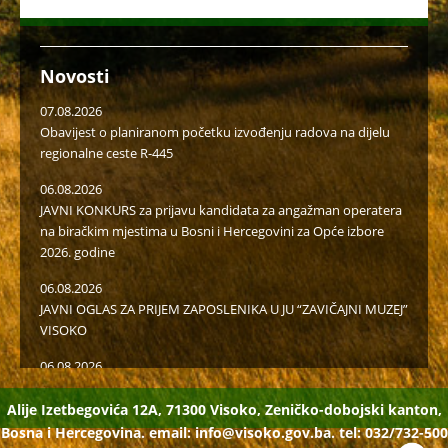
Novosti
07.08.2026
Obavijest o planiranom početku izvođenju radova na dijelu
regionalne ceste R-445
06.08.2026
JAVNI KONKURS za prijavu kandidata za angažman operatera
na biračkim mjestima u Bosni i Hercegovini za Opće izbore
2026. godine
06.08.2026
JAVNI OGLAS ZA PRIJEM ZAPOSLENIKA U JU “ZAVIČAJNI MUZEJ”
VISOKO
06.08.2026
Javni poziv za popunu rezervne liste radi učešća u radu u
birački odborima na općim izborima 2026. godine
Alije Izetbegovića 12A, 71300 Visoko, Zeničko-dobojski kanton,
Bosna i Hercegovina. email:
info@visoko.gov.ba.
tel: 032/732-500
05.08.2026