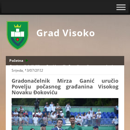
Grad Visoko
Početna
Gradonačelnik Mirza Ganić uručio Povelju počasnog građanina
Srijeda, 13/07/2022
Visokog Novaku Đokoviću
Gradonačelnik Mirza Ganić uručio
Povelju počasnog građanina Visokog
Novaku Đokoviću