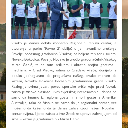
Visoko je danas dobilo moderan Regionalni teniski centar, a
otvorenje u parku “Ravne 2” obilježilo je i zvanično uručenje
Povelje počasnog građanina Visokog najboljem teniseru svijeta,
Novaku Đokoviću. Povelju Novaku je uručio gradonačelnik Visokog
Mirza Ganić, te se tom prilikom i obratio brojim gostima i
medijima. – Grad Visoko, odnosno Gradsko vijeće, donijelo je
odluku jednoglasno da proglašava našeg, ovako moram da
kažem, Novaka Đokovića Počasnim građaninom grada Visoko.
Razlog je svima jasan, pored sportske priče koju pravi Novak,
zaista je Visoko plasirao u vrh svjetskog interesovanja i danas ne
samo da imamo iz regiona goste, imamo i goste iz Amerike,
Australije, tako da Visoko ne samo da je regionalni centar, već
možemo da kažemo da je danas zahvaljujući našem Novaku i
centar svijeta. I ja se zaista u ime Gradske uprave zahvaljujem od
srca. – kazao je gradonačelnik Mirza Ganić.