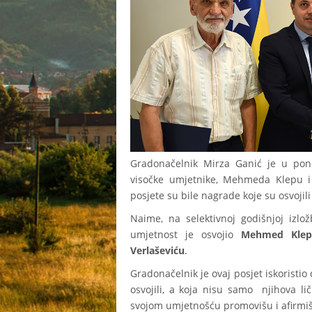
Gradonačelnik Mirza Ganić je u pone
visočke umjetnike, Mehmeda Klepu i 
posjete su bile nagrade koje su osvojili
Naime, na selektivnoj godišnjoj izlo
umjetnost je osvojio
Mehmed Kle
Verlaševiću
.
Gradonačelnik je ovaj posjet iskoristi
osvojili, a koja nisu samo njihova li
svojom umjetnošću promovišu i afirmi