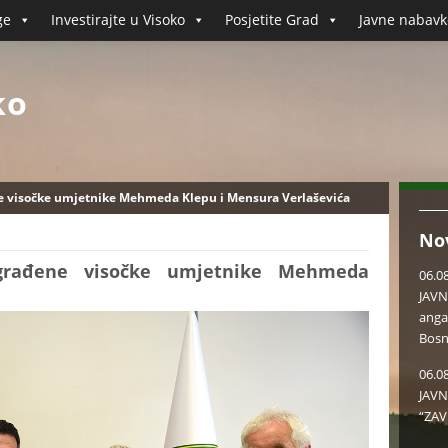
ge
Investirajte u Visoko
Posjetite Grad
Javne nabavk
ko
e visočke umjetnike Mehmeda Klepu i Mensura Verlaševića
No
agrađene visočke umjetnike Mehmeda
06.0
JAVN
anga
Bosn
06.0
JAVN
“ZAV