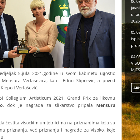
06.0
Javn
u ra
2026
05.0
Ispl
proi
04.0
VISO
MJES
djeljak 5.jula 2021.godine u svom kabinetu ugostio
Mensura Verlaševića, kao i Ednu Slipčević, a povod
 Klepo i Verlašević.
ARH
žbi Collegium Artisticum 2021. Grand Prix za likovnu
po
, dok je nagrada za slikarstvo pripala
Mensuru
o da čestita visočkim umjetnicima na priznanjima koja su
čna priznanja, već priznanja i nagrade za Visoko, koje
šu.