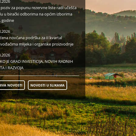
8.2026
i poziv za popunu rezervne liste radi učešća
du u birački odborima na općim izborima
. godine
8.2026
aćena novčana podrška za II kvartal
zvođačima mlijeka i organske proizvodnje
8.2026
KO JE GRAD INVESTICIJA, NOVIH RADNIH
TA I RAZVOJA
IVA NOVOSTI
NOVOSTI U SLIKAMA