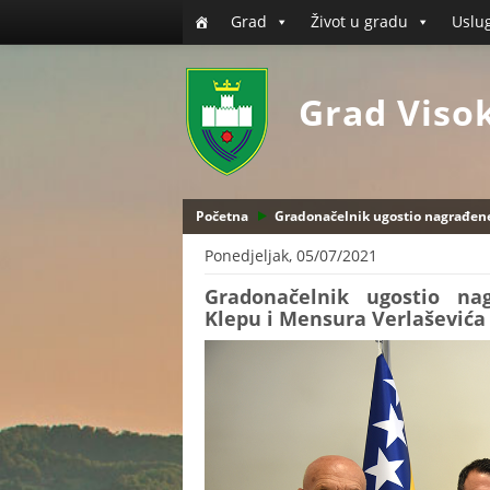
Grad
Život u gradu
Uslu
Grad Viso
Početna
Gradonačelnik ugostio nagrađen
Ponedjeljak, 05/07/2021
Gradonačelnik ugostio n
Klepu i Mensura Verlaševića