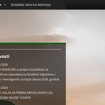
e
Gradska izborna komisija
vosti
8.2026
I KONKURS za prijavu kandidata za
žman operatera na biračkim mjestima u
i i Hercegovini za Opće izbore 2026. godine
8.2026
I OGLAS ZA PRIJEM ZAPOSLENIKA U JU
IČAJNI MUZEJ” VISOKO