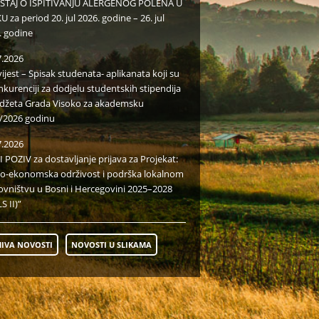
EŠTAJ O ISPITIVANJU ALERGENOG POLENA U
 za period 20. jul 2026. godine – 26. jul
. godine
7.2026
ijest – Spisak studenata- aplikanata koji su
nkurenciji za dodjelu studentskih stipendija
udžeta Grada Visoko za akademsku
/2026 godinu
7.2026
I POZIV za dostavljanje prijava za Projekat:
io-ekonomska održivost i podrška lokalnom
ovništvu u Bosni i Hercegovini 2025–2028
S II)”
IVA NOVOSTI
NOVOSTI U SLIKAMA