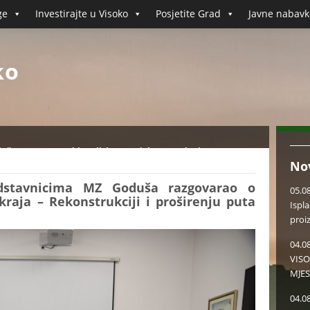
ge
Investirajte u Visoko
Posjetite Grad
Javne nabavk
ko
ša razgovarao o historijskom projektu ovog kraja -
No
a
dstavnicima MZ Goduša razgovarao o
05.0
kraja – Rekonstrukciji i proširenju puta
Ispl
proi
04.0
VISO
MJES
04.0