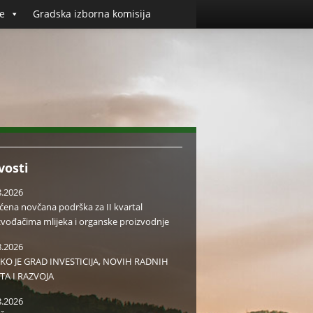
e
Gradska izborna komisija
vosti
8.2026
aćena novčana podrška za II kvartal
zvođačima mlijeka i organske proizvodnje
8.2026
KO JE GRAD INVESTICIJA, NOVIH RADNIH
TA I RAZVOJA
8.2026