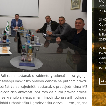
IZVJ
ZRAKU
2026
31.0
Obav
u ko
iz B
2025
27.0
JAVN
„Soc
stan
(SELL
ali radni sastanak u kabinetu gradonačelnika gdje je
rješavanju imovinsko pravnih odnosa na putnom pravcu
ARH
držat će se zajednički sastanak s predsjednicima MZ
zajedničkih aktivnosti obzirom da putni pravac prolazi
bi se krenulo s rješavanjem imovinsko pravnih odnosa.
 dobiti urbanističku i građevinsku dozvolu. Procijenjena