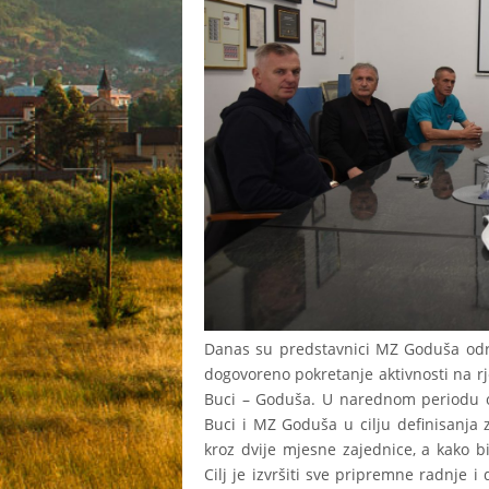
Danas su predstavnici MZ Goduša održ
dogovoreno pokretanje aktivnosti na 
Buci – Goduša. U narednom periodu o
Buci i MZ Goduša u cilju definisanja 
kroz dvije mjesne zajednice, a kako 
Cilj je izvršiti sve pripremne radnje i