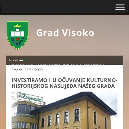
Grad Visoko
Početna
INVESTIRAMO I U OČUVANJE KULTURNO-HISTORIJSKOG
Srijeda, 22/11/2023
NASLIJEĐA NAŠEG GRADA
INVESTIRAMO I U OČUVANJE KULTURNO-
HISTORIJSKOG NASLIJEĐA NAŠEG GRADA