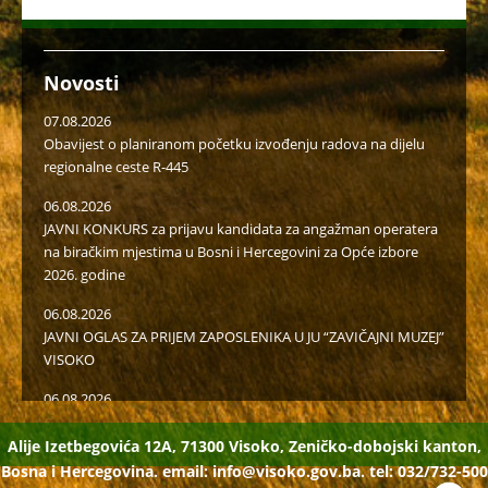
Novosti
07.08.2026
Obavijest o planiranom početku izvođenju radova na dijelu
regionalne ceste R-445
06.08.2026
JAVNI KONKURS za prijavu kandidata za angažman operatera
na biračkim mjestima u Bosni i Hercegovini za Opće izbore
2026. godine
06.08.2026
JAVNI OGLAS ZA PRIJEM ZAPOSLENIKA U JU “ZAVIČAJNI MUZEJ”
VISOKO
06.08.2026
Javni poziv za popunu rezervne liste radi učešća u radu u
birački odborima na općim izborima 2026. godine
Alije Izetbegovića 12A, 71300 Visoko, Zeničko-dobojski kanton,
Bosna i Hercegovina. email:
info@visoko.gov.ba.
tel: 032/732-500
05.08.2026