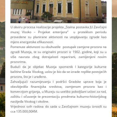
U okviru procesa realizacije projekta „Stalna postavka JU Zavičajni
muzej Visoko – Projekat enterijera“ u proteklom periodu
provedene su planirane aktivnosti na utopljavanju zgrade kao
mjere energetske efikasnosti.
Pomenute aktivnosti su obuhvatile postupak zamjene prozora na
zgradi Muzeja, te su originalni prozori iz 1902. godine, koji su u
više navrata zbog dotrajalosti reparirani, zamijenjeni novim
prozorima.
Budući da je objekat Muzeja spomenik I kategorije kulturne
baštine Grada Visokog, uslov je bio da se izrade replike postojećih
prozora, što je i urađeno.
Zahvaljujući razumijevanju i podršci Gradske uprave koja je
obezbijedila finansijska sredstva, zamjenom prozora kao i
konverzijom grijanja, u Muzeju su uveliko poboljšani uslovi za rad,
zaštitu i očuvanje te prezentaciju predmeta kulturno-historijskog
naslijeđa Visokog i okoline.
Vrijednost svih radova do sada u Zavičajnom muzeju iznosili su
cca 135.000,00KM.