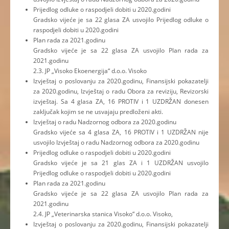
Prijedlog odluke o raspodjeli dobiti u 2020.godini
Gradsko vijeće je sa 22 glasa ZA usvojilo Prijedlog odluke o
raspodjeli dobiti u 2020.godini
Plan rada za 2021.godinu
Gradsko vijeće je sa 22 glasa ZA usvojilo Plan rada za
2021.godinu
2.3. JP „Visoko Ekoenergija“ d.o.o. Visoko
Izvještaj o poslovanju za 2020.godinu, Finansijski pokazatelji
za 2020.godinu, Izvještaj o radu Obora za reviziju, Revizorski
izvještaj. Sa 4 glasa ZA, 16 PROTIV i 1 UZDRŽAN donesen
zaključak kojim se ne usvajaju predloženi akti.
Izvještaj o radu Nadzornog odbora za 2020.godinu
Gradsko vijeće sa 4 glasa ZA, 16 PROTIV i 1 UZDRŽAN nije
usvojilo Izvještaj o radu Nadzornog odbora za 2020.godinu
Prijedlog odluke o raspodjeli dobiti u 2020.godini
Gradsko vijeće je sa 21 glas ZA i 1 UZDRŽAN usvojilo
Prijedlog odluke o raspodjeli dobiti u 2020.godini
Plan rada za 2021.godinu
Gradsko vijeće je sa 22 glasa ZA usvojilo Plan rada za
2021.godinu
2.4. JP „Veterinarska stanica Visoko“ d.o.o. Visoko,
Izvještaj o poslovanju za 2020.godinu, Finansijski pokazatelji