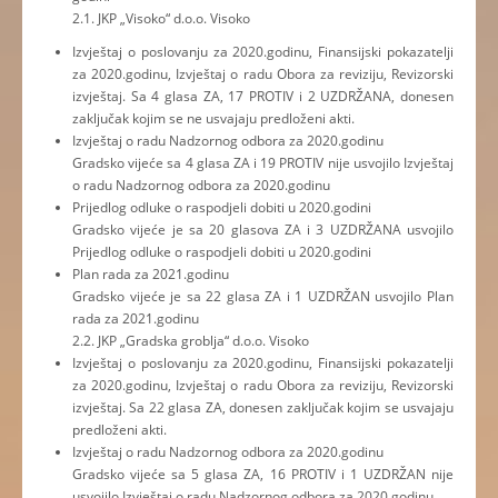
2.1. JKP „Visoko“ d.o.o. Visoko
Izvještaj o poslovanju za 2020.godinu, Finansijski pokazatelji
za 2020.godinu, Izvještaj o radu Obora za reviziju, Revizorski
izvještaj. Sa 4 glasa ZA, 17 PROTIV i 2 UZDRŽANA, donesen
zaključak kojim se ne usvajaju predloženi akti.
Izvještaj o radu Nadzornog odbora za 2020.godinu
Gradsko vijeće sa 4 glasa ZA i 19 PROTIV nije usvojilo Izvještaj
o radu Nadzornog odbora za 2020.godinu
Prijedlog odluke o raspodjeli dobiti u 2020.godini
Gradsko vijeće je sa 20 glasova ZA i 3 UZDRŽANA usvojilo
Prijedlog odluke o raspodjeli dobiti u 2020.godini
Plan rada za 2021.godinu
Gradsko vijeće je sa 22 glasa ZA i 1 UZDRŽAN usvojilo Plan
rada za 2021.godinu
2.2. JKP „Gradska groblja“ d.o.o. Visoko
Izvještaj o poslovanju za 2020.godinu, Finansijski pokazatelji
za 2020.godinu, Izvještaj o radu Obora za reviziju, Revizorski
izvještaj. Sa 22 glasa ZA, donesen zaključak kojim se usvajaju
predloženi akti.
Izvještaj o radu Nadzornog odbora za 2020.godinu
Gradsko vijeće sa 5 glasa ZA, 16 PROTIV i 1 UZDRŽAN nije
usvojilo Izvještaj o radu Nadzornog odbora za 2020.godinu