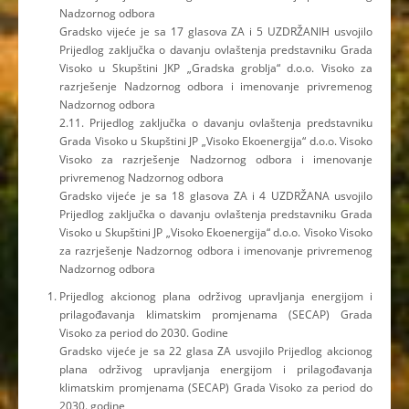
Nadzornog odbora
Gradsko vijeće je sa 17 glasova ZA i 5 UZDRŽANIH usvojilo
Prijedlog zaključka o davanju ovlaštenja predstavniku Grada
Visoko u Skupštini JKP „Gradska groblja“ d.o.o. Visoko za
razrješenje Nadzornog odbora i imenovanje privremenog
Nadzornog odbora
2.11. Prijedlog zaključka o davanju ovlaštenja predstavniku
Grada Visoko u Skupštini JP „Visoko Ekoenergija“ d.o.o. Visoko
Visoko za razrješenje Nadzornog odbora i imenovanje
privremenog Nadzornog odbora
Gradsko vijeće je sa 18 glasova ZA i 4 UZDRŽANA usvojilo
Prijedlog zaključka o davanju ovlaštenja predstavniku Grada
Visoko u Skupštini JP „Visoko Ekoenergija“ d.o.o. Visoko Visoko
za razrješenje Nadzornog odbora i imenovanje privremenog
Nadzornog odbora
Prijedlog akcionog plana održivog upravljanja energijom i
prilagođavanja klimatskim promjenama (SECAP) Grada
Visoko za period do 2030. Godine
Gradsko vijeće je sa 22 glasa ZA usvojilo Prijedlog akcionog
plana održivog upravljanja energijom i prilagođavanja
klimatskim promjenama (SECAP) Grada Visoko za period do
2030. godine