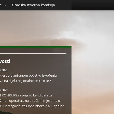
e
Gradska izborna komisija
vosti
8.2026
ijest o planiranom početku izvođenju
va na dijelu regionalne ceste R-445
8.2026
I KONKURS za prijavu kandidata za
žman operatera na biračkim mjestima u
i i Hercegovini za Opće izbore 2026. godine