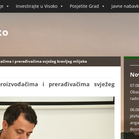
ge
Investirajte u Visoko
Posjetite Grad
Javne nabavk
ko
đačima i prerađivačima svježeg kravljeg mlijeka
No
proizvođačima i prerađivačima svježeg
07.0
Obav
rado
06.0
JAVN
anga
Bosn