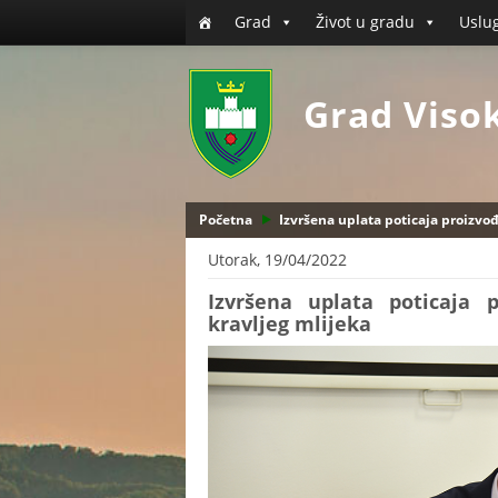
Grad
Život u gradu
Uslu
Grad Viso
Početna
Izvršena uplata poticaja proizvo
Utorak, 19/04/2022
Izvršena uplata poticaja 
kravljeg mlijeka