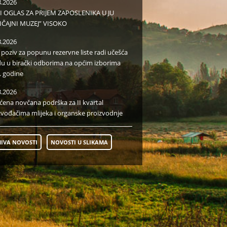
8.2026
I OGLAS ZA PRIJEM ZAPOSLENIKA U JU
IČAJNI MUZEJ” VISOKO
8.2026
i poziv za popunu rezervne liste radi učešća
du u birački odborima na općim izborima
. godine
8.2026
aćena novčana podrška za II kvartal
zvođačima mlijeka i organske proizvodnje
IVA NOVOSTI
NOVOSTI U SLIKAMA