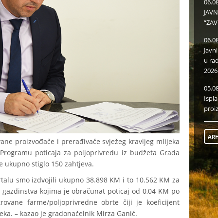
06.0
JAVN
“ZAV
06.0
Javn
u ra
2026
05.0
Ispl
proi
ARH
ovane proizvođače i prerađivače svježeg kravljeg mlijeka
o Programu poticaja za poljoprivredu iz budžeta Grada
je ukupno stiglo 150 zahtjeva.
talu smo izdvojili ukupno 38.898 KM i to 10.562 KM za
 gazdinstva kojima je obračunat poticaj od 0,04 KM po
rovane farme/poljoprivredne obrte čiji je koeficijent
jeka. – kazao je gradonačelnik Mirza Ganić.