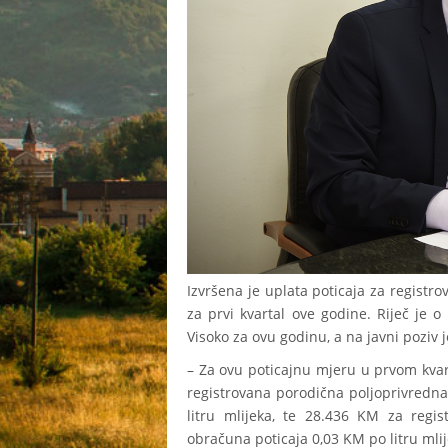
Izvršena je uplata poticaja za registr
za prvi kvartal ove godine. Riječ je 
Visoko za ovu godinu, a na javni poziv 
– Za ovu poticajnu mjeru u prvom kvar
registrovana porodična poljoprivredna
litru mlijeka, te 28.436 KM za regist
obračuna poticaja 0,03 KM po litru mli