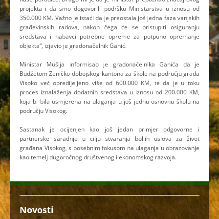
projekta i da smo dogovorili podršku Ministarstva u iznosu od
350.000 KM. Važno je istaći da je preostala još jedna faza vanjskih
građevinskih radova, nakon čega će se pristupiti osiguranju
sredstava i nabavci potrebne opreme za potpuno opremanje
objekta“, izjavio je gradonačelnik Ganić.
Ministar Mušija informisao je gradonačelnika Ganića da je
Budžetom Zeničko-dobojskog kantona za škole na području grada
Visoko već opredijeljeno više od 600.000 KM, te da je u toku
proces iznalaženja dodatnih sredstava u iznosu od 200.000 KM,
koja bi bila usmjerena na ulaganja u još jednu osnovnu školu na
području Visokog.
Sastanak je ocijenjen kao još jedan primjer odgovorne i
partnerske saradnje u cilju stvaranja boljih uslova za život
građana Visokog, s posebnim fokusom na ulaganja u obrazovanje
kao temelj dugoročnog društvenog i ekonomskog razvoja.
Novosti