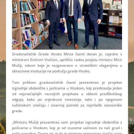
Gradonačelnik Grada Visoko Mirza Ganić danas je, zajedno s
ministrom Emirom Vračom, upriličio radnu posjetu ministru Mirzi
Mušiji, tokom koje je razgovarano o strateškim ulaganjima u
obrazovne institucije na području grada Visoko.
Tom prilikom gradonačelnik Ganić prezentirao je projekat
izgradnje obdaništa s jaslicama u Visokom, koji predstavlja jedan
od najznačajnijih razvojnih projekata u oblasti predškolskog
odgoja, kako po vrijednosti investicije, tako i po njegovom
suštinskom značaju i stvarnoj potrebi za najmlađe stanovnike
grada.
„Ministru Mušiji prezentirao sam projekat izgradnje obdaništa s
jaslicama u Visokom, koji je od izuzetne važnosti za naš grad i
naše porodice. Drago mi je da je ministar prepoznao značaj ovog