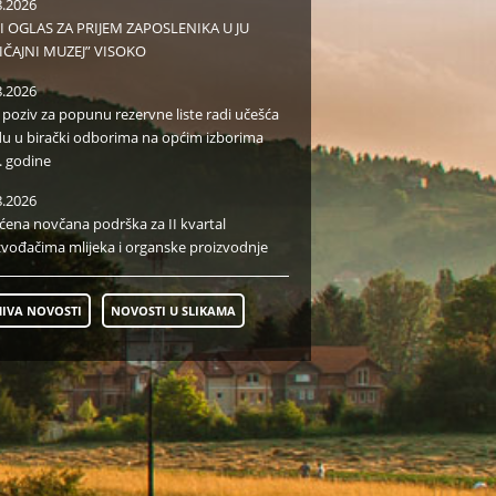
8.2026
I OGLAS ZA PRIJEM ZAPOSLENIKA U JU
IČAJNI MUZEJ” VISOKO
8.2026
i poziv za popunu rezervne liste radi učešća
du u birački odborima na općim izborima
. godine
8.2026
aćena novčana podrška za II kvartal
zvođačima mlijeka i organske proizvodnje
IVA NOVOSTI
NOVOSTI U SLIKAMA