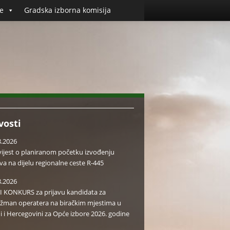
e
Gradska izborna komisija
vosti
8.2026
ijest o planiranom početku izvođenju
va na dijelu regionalne ceste R-445
8.2026
I KONKURS za prijavu kandidata za
žman operatera na biračkim mjestima u
i i Hercegovini za Opće izbore 2026. godine