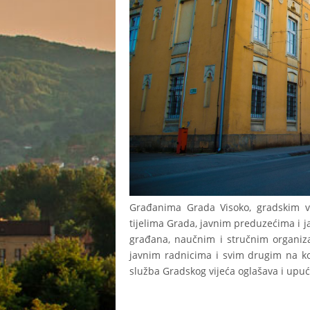
Građanima Grada Visoko, gradskim vij
tijelima Grada, javnim preduzećima i
građana, naučnim i stručnim organiz
javnim radnicima i svim drugim na ko
služba Gradskog vijeća oglašava i upuću