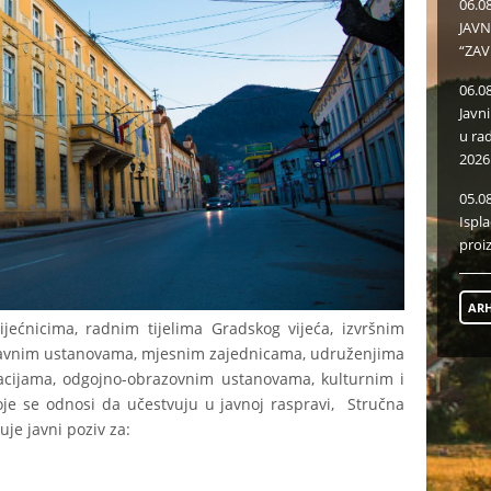
06.0
JAVN
“ZAV
06.0
Javn
u ra
2026
05.0
Ispl
proi
ARH
ećnicima, radnim tijelima Gradskog vijeća, izvršnim
 javnim ustanovama, mjesnim zajednicama, udruženjima
acijama, odgojno-obrazovnim ustanovama, kulturnim i
je se odnosi da učestvuju u javnoj raspravi, Stručna
je javni poziv za: