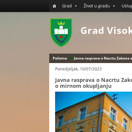
Grad
Život u gradu
Uslu
Grad Viso
Početna
Javna rasprava o Nacrtu Zakona 
Ponedjeljak, 10/07/2023
Javna rasprava o Nacrtu Za
o mirnom okupljanju