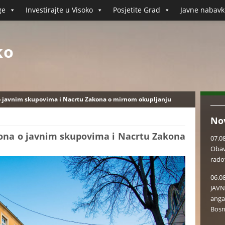
ge
Investirajte u Visoko
Posjetite Grad
Javne nabavk
ko
o javnim skupovima i Nacrtu Zakona o mirnom okupljanju
No
kona o javnim skupovima i Nacrtu Zakona
07.0
Obav
rado
06.0
JAVN
anga
Bosn