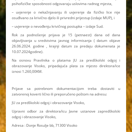
psihofizičke sposobnosti odgovaraju uslovima radnog mjesta,
– uvjerenje o nekažnjavanju ili uvjerenje da fizičko lice nije
osuđivano za krivično djelo ili privredni prijestup (izdaje MUP), i
– uvjerenje o nevođenju krivičnog postupka – izdaje Sud.
Rok za podnošenje prijava je 15 (petnaest) dana od dana
objavljivanja u sredstvima javnog informisanja ( datum objave
26.06.2024. godine , krajnji datum za predaju dokumenata je
10.07.2024godine).
Na osnovu Pravilnika o platama JU za predškolski odgoj i
obrazovanje Visoko, pripadajuća plata za mjesto direktora/ice
iznosi 1.260,00KM.
Prijave sa potrebnom dokumentacijom treba dostaviti u
zatvorenoj koverti lično ili preporučeno poštom na adresu:
JU za predškolski odgoj i obrazovanje Visoko,
Upravni odbor za direktora/icu Javne ustanove zapredškolski
odgoj i obrazovanje Visoko,
Adresa : Donje Rosulje bb, 71300 Visoko