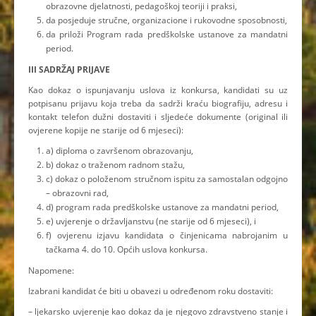
obrazovne djelatnosti, pedagoškoj teoriji i praksi,
da posjeduje stručne, organizacione i rukovodne sposobnosti,
da priloži Program rada predškolske ustanove za mandatni
period.
III SADRŽAJ PRIJAVE
Kao dokaz o ispunjavanju uslova iz konkursa, kandidati su uz
potpisanu prijavu koja treba da sadrži kraću biografiju, adresu i
kontakt telefon dužni dostaviti i sljedeće dokumente (original ili
ovjerene kopije ne starije od 6 mjeseci):
a) diploma o završenom obrazovanju,
b) dokaz o traženom radnom stažu,
c) dokaz o položenom stručnom ispitu za samostalan odgojno
– obrazovni rad,
d) program rada predškolske ustanove za mandatni period,
e) uvjerenje o državljanstvu (ne starije od 6 mjeseci), i
f) ovjerenu izjavu kandidata o činjenicama nabrojanim u
tačkama 4. do 10. Općih uslova konkursa.
Napomene:
Izabrani kandidat će biti u obavezi u određenom roku dostaviti:
– ljekarsko uvjerenje kao dokaz da je njegovo zdravstveno stanje i