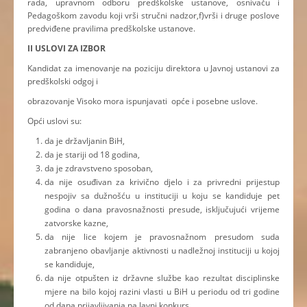
rada, upravnom odboru predškolske ustanove, osnivaču i
Pedagoškom zavodu koji vrši stručni nadzor,f)vrši i druge poslove
predviđene pravilima predškolske ustanove.
II USLOVI ZA IZBOR
Kandidat za imenovanje na poziciju direktora u Javnoj ustanovi za
predškolski odgoj i
obrazovanje Visoko mora ispunjavati opće i posebne uslove.
Opći uslovi su:
da je državljanin BiH,
da je stariji od 18 godina,
da je zdravstveno sposoban,
da nije osuđivan za krivično djelo i za privredni prijestup
nespojiv sa dužnošću u instituciji u koju se kandiduje pet
godina o dana pravosnažnosti presude, isključujući vrijeme
zatvorske kazne,
da nije lice kojem je pravosnažnom presudom suda
zabranjeno obavljanje aktivnosti u nadležnoj instituciji u kojoj
se kandiduje,
da nije otpušten iz državne službe kao rezultat disciplinske
mjere na bilo kojoj razini vlasti u BiH u periodu od tri godine
od dana prijavljivanja na Javni konkurs,