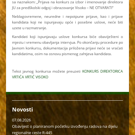
sa naznakom: „Prijava na konkurs za izbor i imenovanje direktora
JU za predškolski odgoj i obrazovanje Visoko – NE OTVARATI“
Neblagovremene, neuredne i nepotpune prijave, kao i prijave
kandidata koji ne ispunjavaju opće i posebne uslove, neće biti
uzete u razmatranje.
Kandidati koji ispunjavaju uslove konkursa biće obaviješteni o
mjestu i vremenu obavljanja intervjua. Po okončanju procedure po
Javnom konkursu, dokumentacija priložena prijavi neće se vraćati
kandidatima, osim na osnovu pismenog zahtjeva kandidata.
Tekst javnog konkursa možete preuzeti
KONKURS DIREKTORICA
VRTIĆA VRTIĆ VISOKO
Novosti
07.08.2026
Obavijest o planiranom početku izvođenju radova na dijelu
regionalne ceste R-445