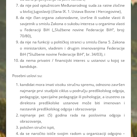
da nije pod optužnicom Međunarodnog suda za ratne zločine
u bivšoj Jugoslaviji (člana IX. 1. Ustava Bosne i Hercegovine),
da nije član organa zakonodavne, izvršne ili sudske vlasti ili
savjetnik u smislu Zakona o sukobu interesa u organima vlasti
u Federaciji BiH („Službene novine Federacije BiH“, broj:
70/80),
da nije na funkciji u političkoj stranci u smislu člana 5. Zakona
o ministarskim, vladinim i drugim imenovanjima Federacije
BiH (“Službene novine Federacije BiH”, br. 34/03), i
da nema privatni / finansijski interes u ustanovi u kojoj se
kandiduje.
Posebni uslovi su:
kandidat mora imati visoku stručnu spremu, odnosno završen
najmanje prvi studijski ciklus u području predškolskog odgoja,
pedagogije, specijalne pedagogije ili psihologije, a izuzetno za
direktora predškolske ustanove može biti imenovan i
nastavnik predškolskog odgoja i obrazovanja
najmanje pet (5) godina rada na poslovima odgoja i
obrazovanja,
položen stručni ispit,
da se naročito ističe svojim radom u organizaciji odgojno –