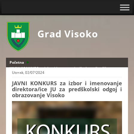
Grad Visoko
Početna
JAVNI KONKURS za izbor i imenovanje direktora/ice JU za
Utorak, 02/07/2024
predškolski odgoj i obrazovanje Visoko
JAVNI KONKURS za izbor i imenovanje
direktora/ice JU za predškolski odgoj i
obrazovanje Visoko