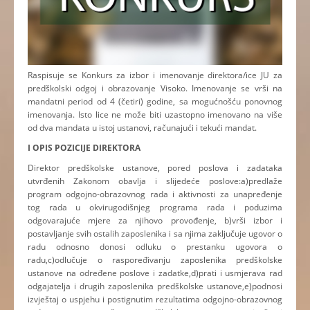
Raspisuje se Konkurs za izbor i imenovanje direktora/ice JU za
predškolski odgoj i obrazovanje Visoko. Imenovanje se vrši na
mandatni period od 4 (četiri) godine, sa mogućnošću ponovnog
imenovanja. Isto lice ne može biti uzastopno imenovano na više
od dva mandata u istoj ustanovi, računajući i tekući mandat.
I OPIS POZICIJE DIREKTORA
Direktor predškolske ustanove, pored poslova i zadataka
utvrđenih Zakonom obavlja i slijedeće poslove:a)predlaže
program odgojno-obrazovnog rada i aktivnosti za unapređenje
tog rada u okvirugodišnjeg programa rada i poduzima
odgovarajuće mjere za njihovo provođenje, b)vrši izbor i
postavljanje svih ostalih zaposlenika i sa njima zaključuje ugovor o
radu odnosno donosi odluku o prestanku ugovora o
radu,c)odlučuje o raspoređivanju zaposlenika predškolske
ustanove na određene poslove i zadatke,d)prati i usmjerava rad
odgajatelja i drugih zaposlenika predškolske ustanove,e)podnosi
izvještaj o uspjehu i postignutim rezultatima odgojno-obrazovnog