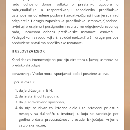
radu odnosno donosi odluku o prestanku ugovora o
radu,c)odlučuje o raspoređivanju zaposlenika predškolske
ustanove na određene poslove i zadatke,d)prati i usmjerava rad
odgajatelja i drugih zaposlenika predškolske ustanove,e)podnosi
izvještaj o uspjehu i postignutim rezultatima odgojno-obrazovnog
rada, upravnom odboru predškolske ustanove, osnivaču i
Pedagoškom zavodu koji vrši stručni nadzor,f)vrši i druge poslove
predviđene pravilima predškolske ustanove.
II USLOVI ZA IZBOR
Kandidat za imenovanje na poziciju direktora u Javnoj ustanovi za
predškolski odgoj i
obrazovanje Visoko mora ispunjavati opće i posebne uslove.
Opći uslovi su:
da je državljanin BiH,
da je stariji od 18 godina,
da je zdravstveno sposoban,
da nije osuđivan za krivično djelo i za privredni prijestup
nespojiv sa dužnošću u instituciji u koju se kandiduje pet
godina o dana pravosnažnosti presude, isključujući vrijeme
zatvorske kazne,