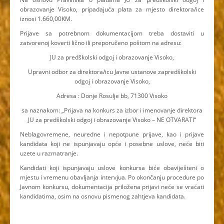
obrazovanje Visoko, pripadajuća plata za mjesto direktora/ice
iznosi 1.660,00KM.
Prijave sa potrebnom dokumentacijom treba dostaviti u
zatvorenoj koverti lično ili preporučeno poštom na adresu:
JU za predškolski odgoj i obrazovanje Visoko,
Upravni odbor za direktora/icu Javne ustanove zapredškolski
odgoj i obrazovanje Visoko,
Adresa : Donje Rosulje bb, 71300 Visoko
sa naznakom: „Prijava na konkurs za izbor i imenovanje direktora
JU za predškolski odgoj i obrazovanje Visoko – NE OTVARATI“
Neblagovremene, neuredne i nepotpune prijave, kao i prijave
kandidata koji ne ispunjavaju opće i posebne uslove, neće biti
uzete u razmatranje.
Kandidati koji ispunjavaju uslove konkursa biće obaviješteni o
mjestu i vremenu obavljanja intervjua. Po okončanju procedure po
Javnom konkursu, dokumentacija priložena prijavi neće se vraćati
kandidatima, osim na osnovu pismenog zahtjeva kandidata.