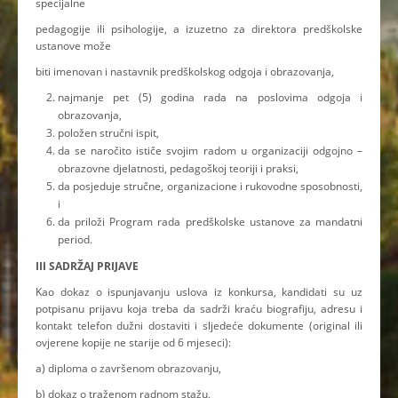
specijalne
pedagogije ili psihologije, a izuzetno za direktora predškolske
ustanove može
biti imenovan i nastavnik predškolskog odgoja i obrazovanja,
najmanje pet (5) godina rada na poslovima odgoja i
obrazovanja,
položen stručni ispit,
da se naročito ističe svojim radom u organizaciji odgojno –
obrazovne djelatnosti, pedagoškoj teoriji i praksi,
da posjeduje stručne, organizacione i rukovodne sposobnosti,
i
da priloži Program rada predškolske ustanove za mandatni
period.
III SADRŽAJ PRIJAVE
Kao dokaz o ispunjavanju uslova iz konkursa, kandidati su uz
potpisanu prijavu koja treba da sadrži kraću biografiju, adresu i
kontakt telefon dužni dostaviti i sljedeće dokumente (original ili
ovjerene kopije ne starije od 6 mjeseci):
a) diploma o završenom obrazovanju,
b) dokaz o traženom radnom stažu,