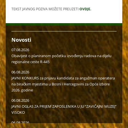
TEKST JAVNOG POZIVA MOŽETE PREUZETI
OVDJE.
Novosti
07.08.2026
Obavijest o planiranom početku izvođenju radova na dijelu
regionalne ceste R-445
06.08.2026
JAVNI KONKURS za prijavu kandidata za angažman operatera
na biračkim mjestima u Bosni i Hercegovini za Opće izbore
2026. godine
06.08.2026
JAVNI OGLAS ZA PRIJEM ZAPOSLENIKA U JU “ZAVIČAJNI MUZEJ”
VISOKO
06.08.2026