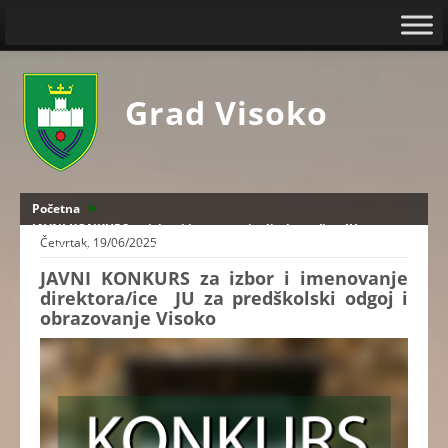
Grad Visoko
Početna
JAVNI KONKURS za izbor i imenovanje direktora/ice JU za
Četvrtak, 19/06/2025
predškolski odgoj i obrazovanje Visoko
JAVNI KONKURS za izbor i imenovanje
direktora/ice JU za predškolski odgoj i
obrazovanje Visoko