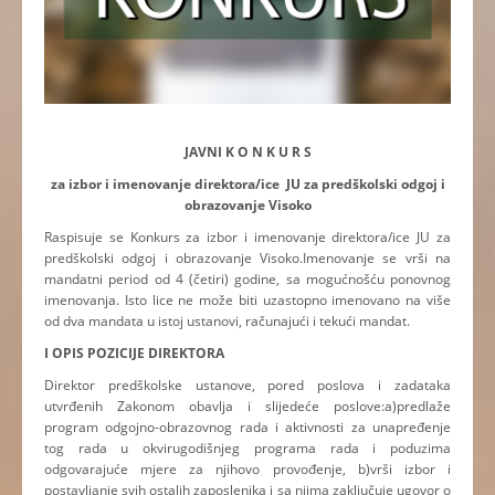
JAVNI K O N K U R S
za izbor i imenovanje direktora/ice JU za predškolski odgoj i
obrazovanje Visoko
Raspisuje se Konkurs za izbor i imenovanje direktora/ice JU za
predškolski odgoj i obrazovanje Visoko.Imenovanje se vrši na
mandatni period od 4 (četiri) godine, sa mogućnošću ponovnog
imenovanja. Isto lice ne može biti uzastopno imenovano na više
od dva mandata u istoj ustanovi, računajući i tekući mandat.
I OPIS POZICIJE DIREKTORA
Direktor predškolske ustanove, pored poslova i zadataka
utvrđenih Zakonom obavlja i slijedeće poslove:a)predlaže
program odgojno-obrazovnog rada i aktivnosti za unapređenje
tog rada u okvirugodišnjeg programa rada i poduzima
odgovarajuće mjere za njihovo provođenje, b)vrši izbor i
postavljanje svih ostalih zaposlenika i sa njima zaključuje ugovor o