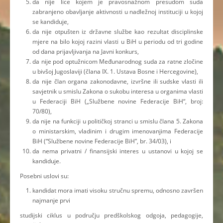
da nije lice kojem je pravosnažnom presudom suda
zabranjeno obavljanje aktivnosti u nadležnoj instituciji u kojoj
se kandiduje,
da nije otpušten iz državne službe kao rezultat disciplinske
mjere na bilo kojoj razini vlasti u BiH u periodu od tri godine
od dana prijavljivanja na Javni konkurs,
da nije pod optužnicom Međunarodnog suda za ratne zločine
u bivšoj Jugoslaviji (člana IX. 1. Ustava Bosne i Hercegovine),
da nije član organa zakonodavne, izvršne ili sudske vlasti ili
savjetnik u smislu Zakona o sukobu interesa u organima vlasti
u Federaciji BiH („Službene novine Federacije BiH“, broj:
70/80),
da nije na funkciji u političkoj stranci u smislu člana 5. Zakona
o ministarskim, vladinim i drugim imenovanjima Federacije
BiH (“Službene novine Federacije BiH”, br. 34/03), i
da nema privatni / finansijski interes u ustanovi u kojoj se
kandiduje.
Posebni uslovi su:
kandidat mora imati visoku stručnu spremu, odnosno završen
najmanje prvi
studijski ciklus u području predškolskog odgoja, pedagogije,