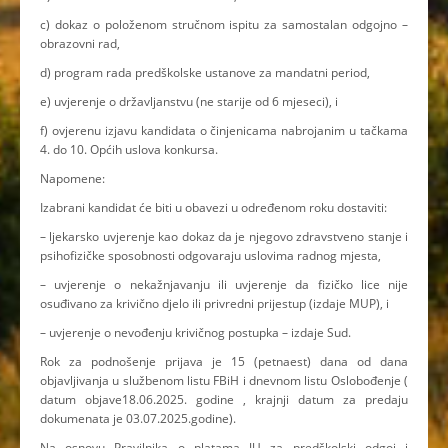
c) dokaz o položenom stručnom ispitu za samostalan odgojno –
obrazovni rad,
d) program rada predškolske ustanove za mandatni period,
e) uvjerenje o državljanstvu (ne starije od 6 mjeseci), i
f) ovjerenu izjavu kandidata o činjenicama nabrojanim u tačkama
4. do 10. Općih uslova konkursa.
Napomene:
Izabrani kandidat će biti u obavezi u određenom roku dostaviti:
– ljekarsko uvjerenje kao dokaz da je njegovo zdravstveno stanje i
psihofizičke sposobnosti odgovaraju uslovima radnog mjesta,
– uvjerenje o nekažnjavanju ili uvjerenje da fizičko lice nije
osuđivano za krivično djelo ili privredni prijestup (izdaje MUP), i
– uvjerenje o nevođenju krivičnog postupka – izdaje Sud.
Rok za podnošenje prijava je 15 (petnaest) dana od dana
objavljivanja u službenom listu FBiH i dnevnom listu Oslobođenje (
datum objave18.06.2025. godine , krajnji datum za predaju
dokumenata je 03.07.2025.godine).
Na osnovu Pravilnika o platama JU za predškolski odgoj i