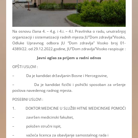
Na osnovu člana 4. – 4.g. i 4.i. – 4.l. Pravilnika o radu, unutrašnjoj
organizaciji i sistematizaciji radnih mjesta JU”Dom zdravlja”Visoko,
Odluke Upravnog odbora JU “Dom zdravlja” Visoko broj 01-
4389/22. od 29.12.2022.godine, JU”Dom zdravlja”Visoko raspisuje :
Javni oglas za prijem u radni odnos
OPŠTI USLOVI :
– Da je kandidat državljanin Bosne i Hercegovine,
– Da je kandidat fizički i psihički sposoban za vršenje
poslova navedenog radnog mjesta.
POSEBNI USLOVI :
1. DOKTOR MEDICINE U SLUŽBI HITNE MEDICINSKE POMOĆI
– završen medicinski fakultet,
– položen stručni ispit,
– važeća licenca za obavljanje samostalnog rada i