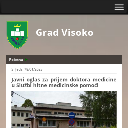
Grad Visoko
Početna
Javni oglas za prijem doktora medicine u Službi hitne
Srijeda, 18/01/2023
medicinske pomoći
Javni oglas za prijem doktora medicine
u Službi hitne medicinske pomoći