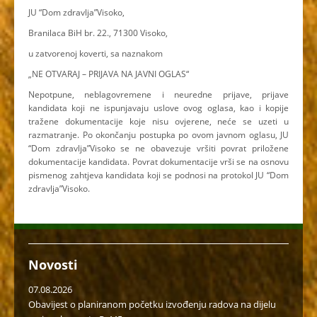
JU “Dom zdravlja”Visoko,
Branilaca BiH br. 22., 71300 Visoko,
u zatvorenoj koverti, sa naznakom
„NE OTVARAJ – PRIJAVA NA JAVNI OGLAS“
Nepotpune, neblagovremene i neuredne prijave, prijave
kandidata koji ne ispunjavaju uslove ovog oglasa, kao i kopije
tražene dokumentacije koje nisu ovjerene, neće se uzeti u
razmatranje. Po okončanju postupka po ovom javnom oglasu, JU
“Dom zdravlja”Visoko se ne obavezuje vršiti povrat priložene
dokumentacije kandidata. Povrat dokumentacije vrši se na osnovu
pismenog zahtjeva kandidata koji se podnosi na protokol JU “Dom
zdravlja”Visoko.
Novosti
07.08.2026
Obavijest o planiranom početku izvođenju radova na dijelu