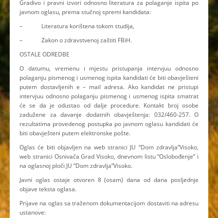
Gradivo i pravni izvori odnosno literatura za polaganje ispita po
javnom oglasu, prema stučnoj spremi kandidata:
– Literatura korištena tokom studija,
– Zakon o zdravstvenoj zaštiti FBiH.
OSTALE ODREDBE
O datumu, vremenu i mjestu pristupanja intervjuu odnosno
polaganju pismenog i usmenog ispita kandidati će biti obavješteni
putem dostavljenih e – mail adresa. Ako kandidat ne pristupi
intervjuu odnosno polaganju pismenog i usmenog ispita smatrat
će se da je odustao od dalje procedure. Kontakt broj osobe
zadužene za davanje dodatnih obavještenja: 032/460-257. O
rezultatima provedenog postupka po javnom oglasu kandidati će
biti obavješteni putem elektronske pošte.
Oglas će biti objavljen na web stranici JU “Dom zdravlja”Visoko,
web stranici Osnivača Grad Visoko, dnevnom listu “Oslobođenje” i
na oglasnoj ploči JU “Dom zdravlja”Visoko.
Javni oglas ostaje otvoren 8 (osam) dana od dana posljednje
objave teksta oglasa.
Prijave na oglas sa traženom dokumentacijom dostaviti na adresu
ustanove: