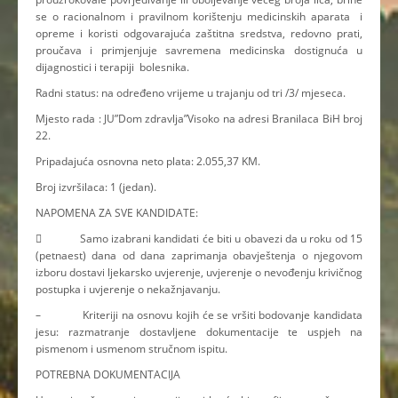
se o racionalnom i pravilnom korištenju medicinskih aparata i
opreme i koristi odgovarajuća zaštitna sredstva, redovno prati,
proučava i primjenjuje savremena medicinska dostignuća u
dijagnostici i terapiji bolesnika.
Radni status: na određeno vrijeme u trajanju od tri /3/ mjeseca.
Mjesto rada : JU”Dom zdravlja”Visoko na adresi Branilaca BiH broj
22.
Pripadajuća osnovna neto plata: 2.055,37 KM.
Broj izvršilaca: 1 (jedan).
NAPOMENA ZA SVE KANDIDATE:
 Samo izabrani kandidati će biti u obavezi da u roku od 15
(petnaest) dana od dana zaprimanja obavještenja o njegovom
izboru dostavi ljekarsko uvjerenje, uvjerenje o nevođenju krivičnog
postupka i uvjerenje o nekažnjavanju.
– Kriteriji na osnovu kojih će se vršiti bodovanje kandidata
jesu: razmatranje dostavljene dokumentacije te uspjeh na
pismenom i usmenom stručnom ispitu.
POTREBNA DOKUMENTACIJA