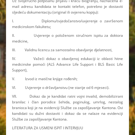
Uz svojeručno potpisanu prijavu i kraću biografiju, naznačena e-
mail adresu kandidata te kontakt telefon, potrebno je dostaviti
sljedeću dokumentaciju (original ili ovjerenu kopiju):
I. Diplomu/svjedočanstvo/uvjerenje o završenom
medicinskom fakultetu;
II. Uvjerenje o položenom stručnom ispitu za doktora
medicine,
III. Validnu licencu za samostalno obavljanje djelatnosti,
IV. Važeći dokaz o obavljenoj edukaciji iz oblasti hitne
medicinske pomoći (ALS Advance Life Support i BLS Basic Life
Support),
V. Izvod iz matične knjige rođenih;
VI. Uvjerenje o državljanstvu (ne starije od 6 mjeseci).
VII. Dokaz da je kandidat ratni vojni invalid, demobilizirani
branilac i ĉlan porodice šehida, poginulog, umrlog, nestalog
branioca koji je na evidenciji Službe za zapošljavanje Kantona. Ovi
kandidati su dužni dostaviti i dokaz da se nalaze na evidenciji
Službe za zapošljavanje Kantona.
LITERATURA ZA USMENI ISPIT I INTERVJUU