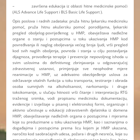
– završena edukacija iz oblasti hitne medicinske pomoći
(ALS Advance Life Support i BLS Basic Life Support ).
Opis poslova i radnih zadataka: pruža hitnu ljekarsku medicinsku
pomoć, pruža hitnu akušersku pomoć porodiljama, ljekarski
pregled oboljelog-povrijeđenog u HMP, obavještava nadležne
organe o stanju i postupcima u toku ukazivanja HMP kod
povređivanja ili naglog oboljevanja većeg broja ljudi, vrši pregled
kod svih naglih oboljenja, povreda i stanja u cilju postavljanja
dijagnoza, provođenja terapije i prevencije nepovoljnog ishoda u
svim uslovima do definitivnog zbrinjavanja u odgovarajućoj
zdravstvenoj ustanovi, primjenjuje sve neophodne mjere
reanimacije u HMP, uz adekvatno obezbjeđenje uslova za
održavanje vitalnih funkcija u toku transporta, testiranje i obrada
osoba sumnjivih na alkoholisanost, narkomaniju i druge
toksikomanije, u slučaju hitnosti vrši čitanje i interpretaciju RTG
traženog snimka, vodi propisanu medicinsku dokumentaciju,
evidencije i izvještaje u pisanoj i elektronskoj formi, organizuje i
aktivno učestvuje u edukaciji zdravstvenih djelatnika iz domena
HMP; obavještavanje nadležnih organa o postupcima i mjerama
koje su preduzimane u toku ukazivanja HMP, kao i saznanjima o
događajima i postupcima prema licu kojem je HMP ukazana,
naročito kod saobraćajnih udesa, požara i drugih nesreća, koje su
prouzrokovale povrjeđivanje ili oboljevanje većeg broja lica, brine