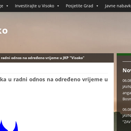
ge
Investirajte u Visoko
Posjetite Grad
Javne nabavk
ko
 radni odnos na određeno vrijeme u JKP "Visoko"
No
ika u radni odnos na određeno vrijeme u
06.0
JAVN
anga
Bosn
06.0
JAVN
“ZAV