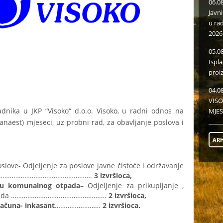
06.0
Javn
u ra
2026
05.0
Ispl
proi
04.0
VISO
adnika u JKP “Visoko“ d.o.o. Visoko, u radni odnos na
MJES
naest) mjeseci, uz probni rad, za obavljanje poslova i
ARH
love- Odjeljenje za poslove javne čistoće i održavanje
……………………………………………….
3 izvršioca,
ju komunalnog otpada
– Odjeljenje za prikupljanje ,
 otpada ……………….……..………………….…
2 izvršioca,
računa- inkasant
…………….………
2 izvršioca.