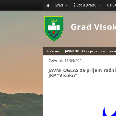
Grad
Život u gradu
Uslu
Grad Viso
Početna
JAVNI OGLAS za prijem radnika u
Četvrtak, 11/04/2024
JAVNI OGLAS za prijem radn
JKP “Visoko”