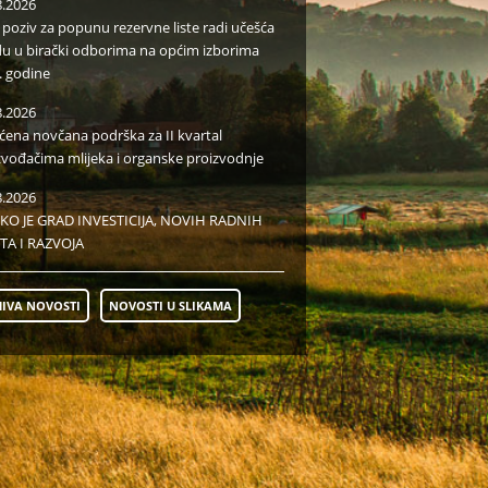
8.2026
i poziv za popunu rezervne liste radi učešća
du u birački odborima na općim izborima
. godine
8.2026
aćena novčana podrška za II kvartal
zvođačima mlijeka i organske proizvodnje
8.2026
KO JE GRAD INVESTICIJA, NOVIH RADNIH
TA I RAZVOJA
IVA NOVOSTI
NOVOSTI U SLIKAMA