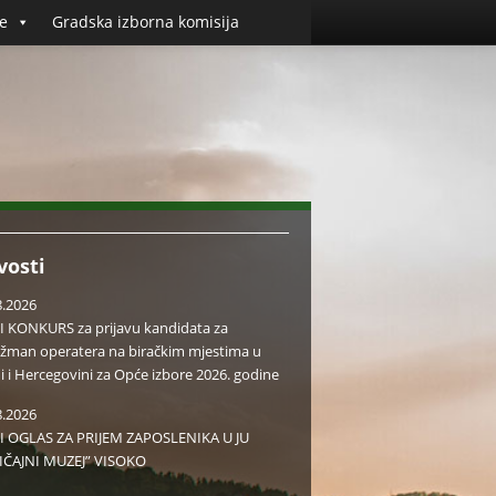
e
Gradska izborna komisija
vosti
8.2026
I KONKURS za prijavu kandidata za
žman operatera na biračkim mjestima u
i i Hercegovini za Opće izbore 2026. godine
8.2026
I OGLAS ZA PRIJEM ZAPOSLENIKA U JU
IČAJNI MUZEJ” VISOKO