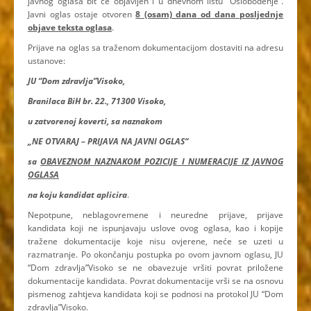
javnog oglasa bit će objavljen i u dnevnom listu “Oslobođenje”.
Javni oglas ostaje otvoren
8 (osam) dana od dana posljednje
objave teksta oglasa
.
Prijave na oglas sa traženom dokumentacijom dostaviti na adresu
ustanove:
JU “Dom zdravlja”Visoko,
Branilaca BiH br. 22., 71300 Visoko,
u zatvorenoj koverti, sa naznakom
„NE OTVARAJ – PRIJAVA NA JAVNI OGLAS“
sa
OBAVEZNOM NAZNAKOM POZICIJE I NUMERACIJE IZ JAVNOG
OGLASA
na koju kandidat aplicira
.
Nepotpune, neblagovremene i neuredne prijave, prijave
kandidata koji ne ispunjavaju uslove ovog oglasa, kao i kopije
tražene dokumentacije koje nisu ovjerene, neće se uzeti u
razmatranje. Po okončanju postupka po ovom javnom oglasu, JU
“Dom zdravlja”Visoko se ne obavezuje vršiti povrat priložene
dokumentacije kandidata. Povrat dokumentacije vrši se na osnovu
pismenog zahtjeva kandidata koji se podnosi na protokol JU “Dom
zdravlja”Visoko.