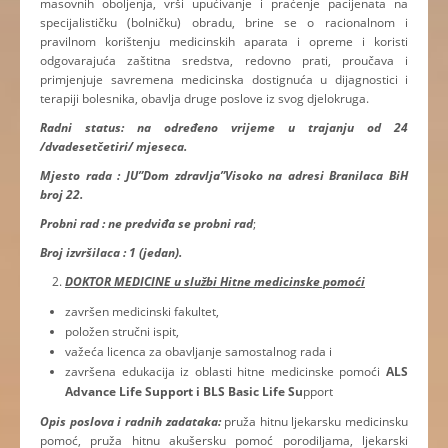
masovnih oboljenja, vrši upućivanje i praćenje pacijenata na
specijalističku (bolničku) obradu, brine se o racionalnom i
pravilnom korištenju medicinskih aparata i opreme i koristi
odgovarajuća zaštitna sredstva, redovno prati, proučava i
primjenjuje savremena medicinska dostignuća u dijagnostici i
terapiji bolesnika, obavlja druge poslove iz svog djelokruga.
Radni status: na određeno vrijeme u trajanju od 24
/dvadesetčetiri/ mjeseca.
Mjesto rada : JU”Dom zdravlja”Visoko na adresi Branilaca BiH
broj 22.
Probni rad : ne predviđa se probni rad
;
Broj izvršilaca : 1 (jedan).
DOKTOR MEDICINE u službi Hitne medicinske pomoći
završen medicinski fakultet,
položen stručni ispit,
važeća licenca za obavljanje samostalnog rada i
završena edukacija iz oblasti hitne medicinske pomoći
ALS
Advance Life Support
i BLS
Basic Life Su
pport
Opis poslova i radnih zadataka:
pruža hitnu ljekarsku medicinsku
pomoć, pruža hitnu akušersku pomoć porodiljama, ljekarski