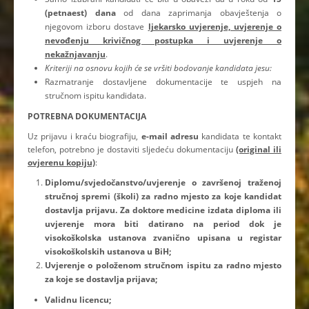
(petnaest) dana
od dana zaprimanja obavještenja o
njegovom izboru dostave
ljekarsko uvjerenje, uvjerenje o
nevođenju krivičnog postupka i uvjerenje o
nekažnjavanju
.
Kriteriji na osnovu kojih će se vršiti bodovanje kandidata jesu:
Razmatranje dostavljene dokumentacije te uspjeh na
stručnom ispitu kandidata.
POTREBNA DOKUMENTACIJA
Uz prijavu i kraću biografiju,
e-mail adresu
kandidata te kontakt
telefon, potrebno je dostaviti sljedeću dokumentaciju
(original ili
ovjerenu kopiju)
:
Diplomu/svjedočanstvo/uvjerenje o završenoj traženoj
stručnoj spremi (školi) za radno mjesto za koje kandidat
dostavlja prijavu. Za doktore medicine izdata diploma ili
uvjerenje mora biti datirano na period dok je
visokoškolska ustanova zvanično upisana u registar
visokoškolskih ustanova u BiH;
Uvjerenje o položenom stručnom ispitu za radno mjesto
za koje se dostavlja prijava;
Validnu licencu;