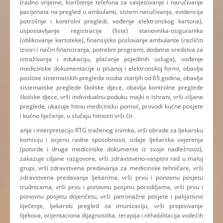
(radno vrijeme, korištenje telefona za savjetovanje i naručivanje
pacijenata na pregled u ambulanti, sistem naručivanja, evidencija
potrošnje i kontrolni pregledi, vođenje elektronskog kartona),
uspostavljanje registracije (liste) stanovnika-osiguranika
(oblikovanje kartoteke), finansijsko poslovanje ambulante (različiti
izvori i način financiranja, potrebni programi, dodatna sredstva za
istraživanja i edukaciju, plaćanje pojedinih usluga), vođenje
medicinske dokumentacije u pisanoj i elektronskoj formi, obavlja
poslove sistematskih pregleda osoba starijih od 65 godina, obavlja
sistematske preglede školske djece, obavlja kontrolne preglede
školske djece, vrši individualnu poduku majki o ishrani, vrši ciljane
preglede, ukazuje hitnu medicinsku pomoć, provodi kućne posjete
i kućno liječenje, u slučaju hitnosti vrši čit
anje i interpretaciju RTG traženog snimka, vrši obrade za ljekarsku
komisiju i ocjenu radne sposobnosti, izdaje ljekarska uvjerenja
(potvrde i druge medicinske dokumente iz svoje nadležnosti),
zakazuje ciljane razgovore, vrši zdravstveno-vaspitni rad u maloj
grupi, vrši zdravstvena predavanja za medicinske tehničare, vrši
zdravstvena predavanja ljekarima, vrši prvu i ponovnu posjetu
trudnicama, vrši prvu i ponovnu posjetu porodiljama, vrši prvu i
ponovnu posjetu dojenčetu, vrši patronažne posjete i palijativno
liječenje, ljekarski pregled za imunizaciju, vrši propisivanje
lijekova, orijentaciona dijagnostika, terapija i rehabilitacija vodećih