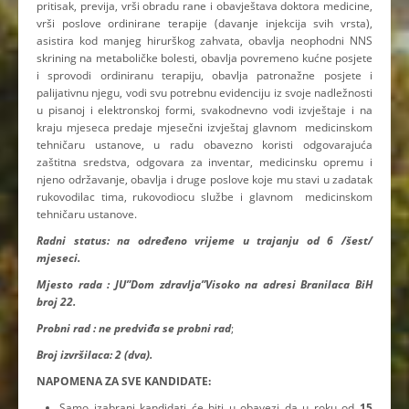
pritisak, previja, vrši obradu rane i obavještava doktora medicine,
vrši poslove ordinirane terapije (davanje injekcija svih vrsta),
asistira kod manjeg hirurškog zahvata, obavlja neophodni NNS
skrining na metaboličke bolesti, obavlja povremeno kućne posjete
i sprovodi ordiniranu terapiju, obavlja patronažne posjete i
palijativnu njegu, vodi svu potrebnu evidenciju iz svoje nadležnosti
u pisanoj i elektronskoj formi, svakodnevno vodi izvještaje i na
kraju mjeseca predaje mjesečni izvještaj glavnom medicinskom
tehničaru ustanove, u radu obavezno koristi odgovarajuća
zaštitna sredstva, odgovara za inventar, medicinsku opremu i
njeno održavanje, obavlja i druge poslove koje mu stavi u zadatak
rukovodilac tima, rukovodiocu službe i glavnom medicinskom
tehničaru ustanove.
Radni status: na određeno vrijeme u trajanju od 6 /šest/
mjeseci.
Mjesto rada : JU”Dom zdravlja”Visoko na adresi Branilaca BiH
broj 22.
Probni rad : ne predviđa se probni rad
;
Broj izvršilaca: 2 (dva).
NAPOMENA ZA SVE KANDIDATE:
Samo izabrani kandidati će biti u obavezi da u roku od
15