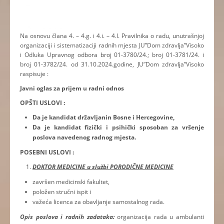
Na osnovu člana 4. – 4.g. i 4.i. – 4.l. Pravilnika o radu, unutrašnjoj
organizaciji i sistematizaciji radnih mjesta JU”Dom zdravlja”Visoko
i Odluka Upravnog odbora broj 01-3780/24.; broj 01-3781/24. i
broj 01-3782/24. od 31.10.2024.godine, JU”Dom zdravlja”Visoko
raspisuje :
Javni oglas za prijem u radni odnos
OPŠTI USLOVI :
Da je kandidat državljanin Bosne i Hercegovine,
Da je kandidat fizički i psihički sposoban za vršenje
poslova navedenog radnog mjesta.
POSEBNI USLOVI :
DOKTOR MEDICINE u službi PORODIČNE MEDICINE
završen medicinski fakultet,
položen stručni ispit i
važeća licenca za obavljanje samostalnog rada.
Opis poslova i radnih zadataka:
organizacija rada u ambulanti