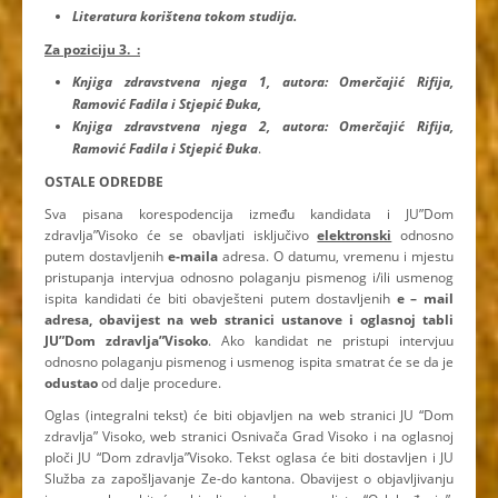
Literatura korištena tokom studija.
Za poziciju 3. :
Knjiga zdravstvena njega 1, autora: Omerčajić Rifija,
Ramović Fadila i Stjepić Đuka,
Knjiga zdravstvena njega 2, autora: Omerčajić Rifija,
Ramović Fadila i Stjepić Đuka
.
OSTALE ODREDBE
Sva pisana korespodencija između kandidata i JU”Dom
zdravlja”Visoko će se obavljati isključivo
elektronski
odnosno
putem dostavljenih
e-maila
adresa. O datumu, vremenu i mjestu
pristupanja intervjua odnosno polaganju pismenog i/ili usmenog
ispita kandidati će biti obavješteni putem dostavljenih
e – mail
adresa, obavijest na web stranici ustanove i oglasnoj tabli
JU”Dom zdravlja”Visoko
. Ako kandidat ne pristupi intervjuu
odnosno polaganju pismenog i usmenog ispita smatrat će se da je
odustao
od dalje procedure.
Oglas (integralni tekst) će biti objavljen na web stranici JU “Dom
zdravlja” Visoko, web stranici Osnivača Grad Visoko i na oglasnoj
ploči JU “Dom zdravlja”Visoko. Tekst oglasa će biti dostavljen i JU
Služba za zapošljavanje Ze-do kantona. Obavijest o objavljivanju