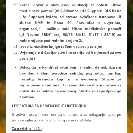
Važeći dokaz o obavljenoj edukaciji iz oblasti Hitne
medicinske pomoći (ALS Advance Life Support i BLS Basic
Life Support) izdato od strane ovlaštene ustanove ili
službe HMP iz člana 50. Pravilnika o uvjetima,
organizaciji i načinu rada Hitne medicinske pomoći
(„Sl.Novine FBiH“ broj 98/13, 84/14, 51/17 i 22/19) za
radno mjesto pod rednim brojem 2.,
Izvod iz matične knjige rođenih za sve pozicije;
Uvjerenje o državljanstvu (ne starije od 6 mjeseci) za sve
pozicije i
Dokaz da je kandidat ratni vojni invalid, demobilizirani
branilac i ĉlan porodice šehida, poginulog, umrlog,
nestalog branioca koji je na evidenciji Službe za
zapošljavanje Kantona. Ovi kandidati su dužni dostaviti i
dokaz da se nalaze na evidenciji Službe za zapošljavanje
Kantona.
LITERATURA ZA USMENI ISPIT I INTERVJUU
Gradivo i pravni izvori odnosno literatura za polaganje ispita po
javnom oglasu, prema stučnoj spremi kandidata:
Za poziciju 1. i 2 :