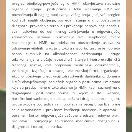
pregled oboljelog-povrijeđenog u HMP, obavještava nadležne
organe o stanju i postupcima u toku ukazivanja HMP kod
povređivanja ili naglog oboljevanja većeg broja ljudi, vrši pregled
kod svih naglih oboljenja, povreda i stanja u cilju postavljanja
dijagnoza, provođenja terapije i prevencije nepovoljnog ishoda u
svim uslovima do definitivnog zbrinjavanja u odgovarajućoj
zdravstvenoj ustanovi, primjenjuje sve neophodne mjere
reanimacije u HMP, uz adekvatno obezbjeđenje uslova za
održavanje vitalnih funkcija u toku transporta, testiranje i obrada
osoba sumnjivih na alkoholisanost, narkomaniju i druge
toksikomanije, u slučaju hitnosti vrši čitanje i interpretaciju RTG
traženog snimka, vodi propisanu medicinsku dokumentaciju,
evidencije i izvještaje u pisanoj i elektronskoj formi, organizuje i
aktivno učestvuje u edukaciji zdravstvenih djelatnika iz domena
HMP; obavještavanje nadležnih organa o postupcima i mjerama
koje su preduzimane u toku ukazivanja HMP, kao i saznanjima o
događajima i postupcima prema licu kojem je HMP ukazana,
naročito kod saobraćajnih udesa, požara i drugih nesreća, koje su
prouzrokovale povrjeđivanje ili oboljevanje većeg broja lica, brine
se o racionalnom i pravilnom korištenju medicinskih aparata i
opreme i koristi odgovarajuća zaštitna sredstva, redovno prati,
proučava i primjenjuje savremena medicinska dostignuća u
dijagnostici i terapiji bolesnika.