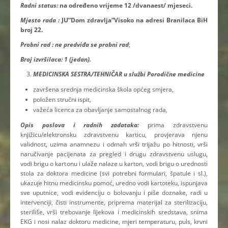
Radni status:
na određeno vrijeme 12 /dvanaest/ mjeseci.
Mjesto rada :
JU”Dom zdravlja”Visoko na adresi Branilaca BiH
broj 22.
Probni rad : ne predviđa se probni rad
;
Broj izvršilaca: 1 (jedan).
MEDICINSKA SESTRA/TEHNIČAR u službi Porodične medicine
završena srednja medicinska škola općeg smjera,
položen stručni ispit,
važeća licenca za obavljanje samostalnog rada,
Opis poslova i radnih zadataka:
prima zdravstvenu
knjižicu/elektronsku zdravstvenu karticu, provjerava njenu
validnost, uzima anamnezu i odmah vrši trijažu po hitnosti, vrši
naručivanje pacijenata za pregled i drugu zdravstvenu uslugu,
vodi brigu o kartonu i ulaže nalaze u karton, vodi brigu o urednosti
stola za doktora medicine (svi potrebni formulari, špatule i sl.),
ukazuje hitnu medicinsku pomoć, uredno vodi kartoteku, ispunjava
sve uputnice, vodi evidenciju o bolovanju i piše doznake, radi u
intervenciji, čisti instrumente, priprema materijal za sterilizaciju,
steriliše, vrši trebovanje lijekova i medicinskih sredstava, snima
EKG i nosi nalaz doktoru medicine, mjeri temperaturu, puls, krvni