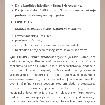
Da je kandidat državljanin Bosne i Hercegovine,
Da je kandidat fizički i psihički sposoban za vršenje
poslova navedenog radnog mjesta.
POSEBNI USLOVI :
DOKTOR MEDICINE u službi PORODIČNE MEDICINE
završen medicinski fakultet,
položen stručni ispit,
važeća licenca za obavljanje samostalnog rada i
minimalno 12 mjeseca radnog staža na ovim poslovima.
Opis poslova i radnih zadataka:
organizacija rada u ambulanti
(radno vrijeme, korištenje telefona za savjetovanje i naručivanje
pacijenata na pregled u ambulanti, sistem naručivanja, evidencija
potrošnje i kontrolni pregledi, vođenje elektronskog kartona),
uspostavljanje registracije (liste) stanovnika-osiguranika
(oblikovanje kartoteke), finansijsko poslovanje ambulante (različiti
izvori i način financiranja, potrebni programi, dodatna sredstva za
istraživanja i edukaciju, plaćanje pojedinih usluga), vođenje
medicinske dokumentacije u pisanoj i elektronskoj formi, obavlja
poslove sistematskih pregleda osoba starijih od 65 godina, obavlja
sistematske preglede školske djece, obavlja kontrolne preglede