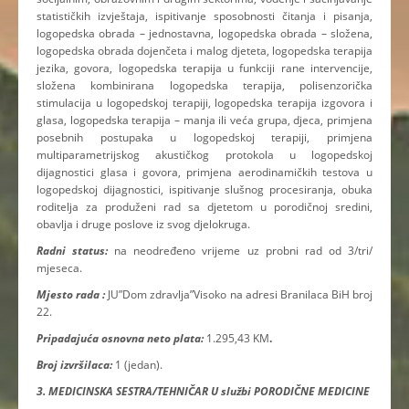
statističkih izvještaja, ispitivanje sposobnosti čitanja i pisanja,
logopedska obrada – jednostavna, logopedska obrada – složena,
logopedska obrada dojenčeta i malog djeteta, logopedska terapija
jezika, govora, logopedska terapija u funkciji rane intervencije,
složena kombinirana logopedska terapija, polisenzorička
stimulacija u logopedskoj terapiji, logopedska terapija izgovora i
glasa, logopedska terapija – manja ili veća grupa, djeca, primjena
posebnih postupaka u logopedskoj terapiji, primjena
multiparametrijskog akustičkog protokola u logopedskoj
dijagnostici glasa i govora, primjena aerodinamičkih testova u
logopedskoj dijagnostici, ispitivanje slušnog procesiranja, obuka
roditelja za produženi rad sa djetetom u porodičnoj sredini,
obavlja i druge poslove iz svog djelokruga.
Radni status:
na neodređeno vrijeme uz probni rad od 3/tri/
mjeseca.
Mjesto rada :
JU”Dom zdravlja”Visoko na adresi Branilaca BiH broj
22.
Pripadajuća osnovna neto plata:
1.295,43 KM
.
Broj izvršilaca:
1 (jedan).
3. MEDICINSKA SESTRA/TEHNIČAR U službi PORODIČNE MEDICINE