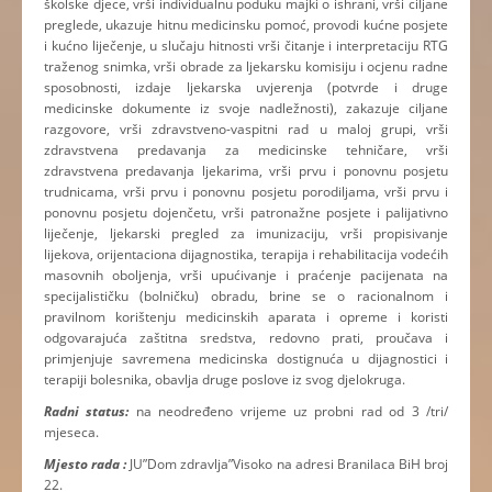
školske djece, vrši individualnu poduku majki o ishrani, vrši ciljane
preglede, ukazuje hitnu medicinsku pomoć, provodi kućne posjete
i kućno liječenje, u slučaju hitnosti vrši čitanje i interpretaciju RTG
traženog snimka, vrši obrade za ljekarsku komisiju i ocjenu radne
sposobnosti, izdaje ljekarska uvjerenja (potvrde i druge
medicinske dokumente iz svoje nadležnosti), zakazuje ciljane
razgovore, vrši zdravstveno-vaspitni rad u maloj grupi, vrši
zdravstvena predavanja za medicinske tehničare, vrši
zdravstvena predavanja ljekarima, vrši prvu i ponovnu posjetu
trudnicama, vrši prvu i ponovnu posjetu porodiljama, vrši prvu i
ponovnu posjetu dojenčetu, vrši patronažne posjete i palijativno
liječenje, ljekarski pregled za imunizaciju, vrši propisivanje
lijekova, orijentaciona dijagnostika, terapija i rehabilitacija vodećih
masovnih oboljenja, vrši upućivanje i praćenje pacijenata na
specijalističku (bolničku) obradu, brine se o racionalnom i
pravilnom korištenju medicinskih aparata i opreme i koristi
odgovarajuća zaštitna sredstva, redovno prati, proučava i
primjenjuje savremena medicinska dostignuća u dijagnostici i
terapiji bolesnika, obavlja druge poslove iz svog djelokruga.
Radni status:
na neodređeno vrijeme uz probni rad od 3 /tri/
mjeseca.
Mjesto rada :
JU”Dom zdravlja”Visoko na adresi Branilaca BiH broj
22.