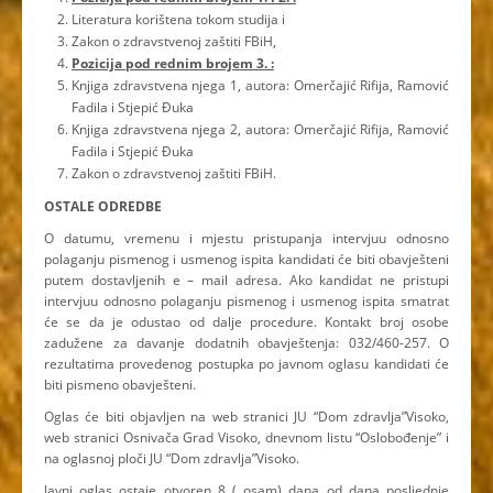
Literatura korištena tokom studija i
Zakon o zdravstvenoj zaštiti FBiH,
Pozicija pod rednim brojem 3. :
Knjiga zdravstvena njega 1, autora: Omerčajić Rifija, Ramović
Fadila i Stjepić Đuka
Knjiga zdravstvena njega 2, autora: Omerčajić Rifija, Ramović
Fadila i Stjepić Đuka
Zakon o zdravstvenoj zaštiti FBiH.
OSTALE ODREDBE
O datumu, vremenu i mjestu pristupanja intervjuu odnosno
polaganju pismenog i usmenog ispita kandidati će biti obavješteni
putem dostavljenih e – mail adresa. Ako kandidat ne pristupi
intervjuu odnosno polaganju pismenog i usmenog ispita smatrat
će se da je odustao od dalje procedure. Kontakt broj osobe
zadužene za davanje dodatnih obavještenja: 032/460-257. O
rezultatima provedenog postupka po javnom oglasu kandidati će
biti pismeno obavješteni.
Oglas će biti objavljen na web stranici JU “Dom zdravlja”Visoko,
web stranici Osnivača Grad Visoko, dnevnom listu “Oslobođenje” i
na oglasnoj ploči JU “Dom zdravlja”Visoko.
Javni oglas ostaje otvoren 8 ( osam) dana od dana posljednje