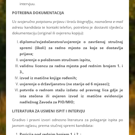
intervjuu.
POTREBNA DOKUMENTACIJA
Uz
svojeručno potpisanu prijavu i kraću biografiju,
naznačena e-mail
adresu
kandidata te kontakt telefon, potrebno je dostaviti sljedeću
dokumentaciju (original ili ovjerenu kopiju):
diplomu/svjedočanstvo/uvjerenje o završenoj stručnoj
spremi (školi) za radno mjesto za koje se dostavlja
prijava;
uvjerenje o položenom stručnom ispitu,
validnu licencu za radna mjesta pod rednim brojem 1. i
3.,
izvod iz matične knjige rođenih;
uvjerenje o državljanstvu (ne starije od 6 mjeseci);
potvrda o radnom stažu izdatu od pravnog lica gdje je
ista stečena ili ovjeren izvod iz matične evidencije
nadležnog Zavoda za PIO/MIO;
LITERATURA ZA USMENI ISPIT I INTERVJU
Gradivo i pravni izvori odnosno literatura za polaganje ispita po
javnom oglasu, prema stučnoj spremi kandidata:
Pozicija pod rednim brojem 1. i 2. :