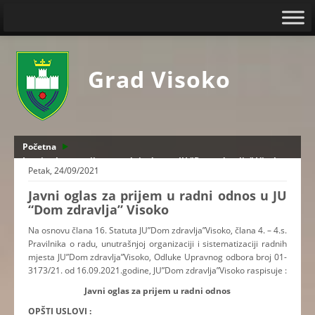
Grad Visoko
Početna
Javni oglas za prijem u radni odnos u JU "Dom zdravlja" Visoko
Petak, 24/09/2021
Javni oglas za prijem u radni odnos u JU
“Dom zdravlja” Visoko
Na osnovu člana 16. Statuta JU”Dom zdravlja”Visoko, člana 4. – 4.s.
Pravilnika o radu, unutrašnjoj organizaciji i sistematizaciji radnih
mjesta JU”Dom zdravlja”Visoko, Odluke Upravnog odbora broj 01-
3173/21. od 16.09.2021.godine, JU”Dom zdravlja”Visoko raspisuje :
Javni oglas za prijem u radni odnos
OPŠTI USLOVI :