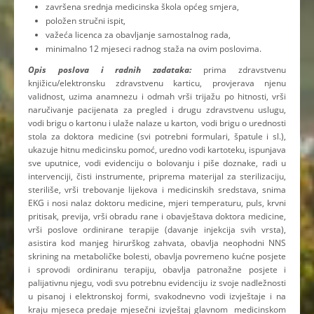
završena srednja medicinska škola općeg smjera,
položen stručni ispit,
važeća licenca za obavljanje samostalnog rada,
minimalno 12 mjeseci radnog staža na ovim poslovima.
Opis poslova i radnih zadataka:
prima zdravstvenu
knjižicu/elektronsku zdravstvenu karticu, provjerava njenu
validnost, uzima anamnezu i odmah vrši trijažu po hitnosti, vrši
naručivanje pacijenata za pregled i drugu zdravstvenu uslugu,
vodi brigu o kartonu i ulaže nalaze u karton, vodi brigu o urednosti
stola za doktora medicine (svi potrebni formulari, špatule i sl.),
ukazuje hitnu medicinsku pomoć, uredno vodi kartoteku, ispunjava
sve uputnice, vodi evidenciju o bolovanju i piše doznake, radi u
intervenciji, čisti instrumente, priprema materijal za sterilizaciju,
steriliše, vrši trebovanje lijekova i medicinskih sredstava, snima
EKG i nosi nalaz doktoru medicine, mjeri temperaturu, puls, krvni
pritisak, previja, vrši obradu rane i obavještava doktora medicine,
vrši poslove ordinirane terapije (davanje injekcija svih vrsta),
asistira kod manjeg hirurškog zahvata, obavlja neophodni NNS
skrining na metaboličke bolesti, obavlja povremeno kućne posjete
i sprovodi ordiniranu terapiju, obavlja patronažne posjete i
palijativnu njegu, vodi svu potrebnu evidenciju iz svoje nadležnosti
u pisanoj i elektronskoj formi, svakodnevno vodi izvještaje i na
kraju mjeseca predaje mjesečni izvještaj glavnom medicinskom