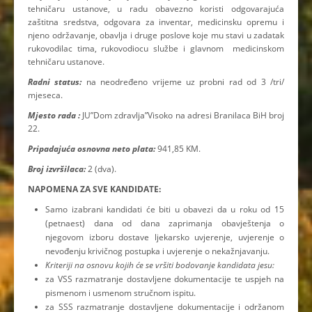
tehničaru ustanove, u radu obavezno koristi odgovarajuća
zaštitna sredstva, odgovara za inventar, medicinsku opremu i
njeno održavanje, obavlja i druge poslove koje mu stavi u zadatak
rukovodilac tima, rukovodiocu službe i glavnom medicinskom
tehničaru ustanove.
Radni status:
na neodređeno vrijeme uz probni rad od 3 /tri/
mjeseca.
Mjesto rada :
JU”Dom zdravlja”Visoko na adresi Branilaca BiH broj
22.
Pripadajuća osnovna neto plata:
941,85 KM.
Broj izvršilaca:
2 (dva).
NAPOMENA ZA SVE KANDIDATE:
Samo izabrani kandidati će biti u obavezi da u roku od 15
(petnaest) dana od dana zaprimanja obavještenja o
njegovom izboru dostave ljekarsko uvjerenje, uvjerenje o
nevođenju krivičnog postupka i uvjerenje o nekažnjavanju.
Kriteriji na osnovu kojih će se vršiti bodovanje kandidata jesu:
za VSS razmatranje dostavljene dokumentacije te uspjeh na
pismenom i usmenom stručnom ispitu.
za SSS razmatranje dostavljene dokumentacije i održanom