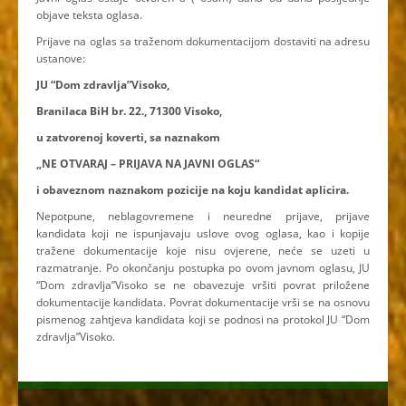
objave teksta oglasa.
Prijave na oglas sa traženom dokumentacijom dostaviti na adresu
ustanove:
JU “Dom zdravlja”Visoko,
Branilaca BiH br. 22., 71300 Visoko,
u zatvorenoj koverti, sa naznakom
„NE OTVARAJ – PRIJAVA NA JAVNI OGLAS“
i obaveznom naznakom pozicije na koju kandidat aplicira.
Nepotpune, neblagovremene i neuredne prijave, prijave
kandidata koji ne ispunjavaju uslove ovog oglasa, kao i kopije
tražene dokumentacije koje nisu ovjerene, neće se uzeti u
razmatranje. Po okončanju postupka po ovom javnom oglasu, JU
“Dom zdravlja”Visoko se ne obavezuje vršiti povrat priložene
dokumentacije kandidata. Povrat dokumentacije vrši se na osnovu
pismenog zahtjeva kandidata koji se podnosi na protokol JU “Dom
zdravlja”Visoko.