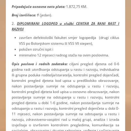
Pripadajuća osnovna neto plata:
1.872,75 KM.
Broj izvršilaca: 1
(jedan).
2.
DIPLOMIRANI LOGOPED u službi CENTAR ZA RANI RAST I
RAZVOJ
završen defektološki fakultet smjer logopedija (drugi ciklus
VSS po Bolonjskom sistemu ili VSS VII stepen),
položen stručni ispit i
minimalno 12 mjeseci radnog staža na ovim poslovima.
Opis poslova i radnih zadataka:
ciljani pregled djeteta od 0-6
godina radi utvrđivanja odstupanja u rastu i razvoju, individualna
ili grupna poduka roditelja/staratelja, kontrolni pregled dojenčadi,
kontrolni pregled djeteta kod upisa u predškolsko obrazovanje,
nakon postavljanja sumnje na odstupanja u rastu i razvoju,
kontrolni pregled djeteta kod upisa u osnovno obrazovanje, nakon
postavljanja sumnje na odstupanja u rastu i razvoju, kontrolni
pregled djeteta u dobi 1-6 godine, nakon postavljanja sumnje na
odstupanja u rastu i razvoju, kontrolni pregled dojenčeta u dobi 0-
11 mjeseci, nakon postavljanja sumnje na odstupanja u rastu i
razvoju, zdravstveno-vaspitni rad u maloj grupi, analiza i izrada
izvještaja o izvršenim kontrolnim pregledima, komunikacija sa
socijalnim, obrazovnim i drugim sektorima, vođenje i sačinjavanje