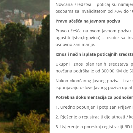
Novčana sredstva – poticaj su namijenj
osobama sa invaliditetom od 70% do 10
Pravo učešća na Javnom pozivu
Pravo učešća na ovom Javnom pozivu ima
ugostiteljstvo,trgovina) – osobe sa 
osnovno zanimanje.
Iznos i način isplate poticajnih sredst
Ukupni iznos planiranih sredstava
novčana podrška je od 300,00 KM do 
Nakon okončanog Javnog poziva i razma
ispunjavaju uslove Javnog poziva uplat
Potrebna dokumentacija za podnošenje
1. Uredno popunjen i potpisan Prijavni
2. Rješenje o registraciji djelatnosti / k
3. Uvjerenje o poreskoj registraciji /ID 