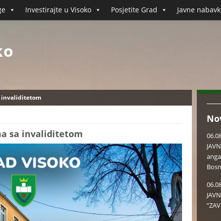
ge
Investirajte u Visoko
Posjetite Grad
Javne nabavk
ko
 invaliditetom
No
ma sa invaliditetom
06.0
JAVN
anga
Bosn
06.0
JAVN
“ZAV