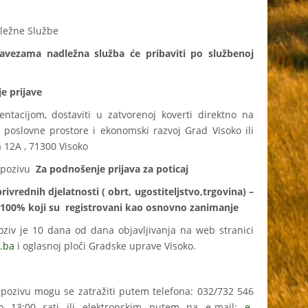
dležne Službe
avezama nadležna služba će pribaviti po službenoj
je prijave
tacijom, dostaviti u zatvorenoj koverti direktno na
, poslovne prostore i ekonomski razvoj Grad Visoko ili
a 12A , 71300 Visoko
m pozivu
Za podnošenje prijava za poticaj
rivrednih djelatnosti
( obrt, ugostiteljstvo,trgovina) –
 100% koji su
registrovani kao osnovno zanimanje
oziv je 10 dana od dana objavljivanja na web stranici
.ba
i oglasnoj ploči Gradske uprave Visoko.
ozivu mogu se zatražiti putem telefona: 032/732 546
13:00 sati ili elektronskim putem na e-mail:
e-