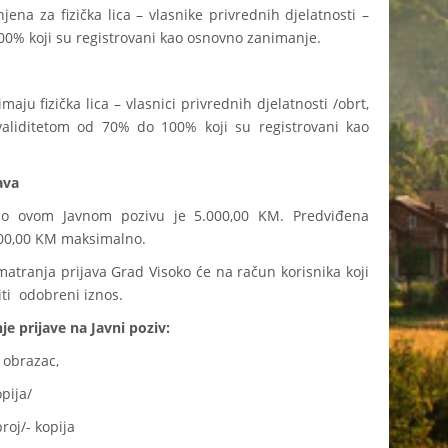
ena za fizička lica – vlasnike privrednih djelatnosti –
0% koji su registrovani kao osnovno zanimanje.
ju fizička lica – vlasnici privrednih djelatnosti /obrt,
invaliditetom od 70% do 100% koji su registrovani kao
ava
 po ovom Javnom pozivu je 5.000,00 KM. Predviđena
500,00 KM maksimalno.
tranja prijava Grad Visoko će na račun korisnika koji
iti odobreni iznos.
 prijave na Javni poziv:
 obrazac,
opija/
broj/- kopija