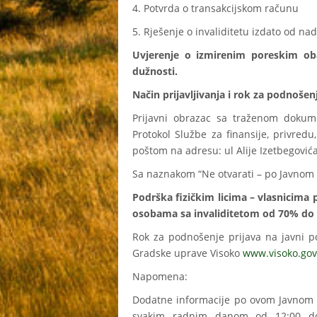
4. Potvrda o transakcijskom računu
5. Rješenje o invaliditetu izdato od na
Uvjerenje o izmirenim poreskim ob
dužnosti.
Način prijavljivanja i rok za podnošen
Prijavni obrazac sa traženom dokumen
Protokol Službe za finansije, privredu
poštom na adresu: ul Alije Izetbegović
Sa naznakom “Ne otvarati – po Javno
Podrška fizičkim licima – vlasnicima p
osobama sa invaliditetom od 70% do
Rok za podnošenje prijava na javni p
Gradske uprave Visoko
www.visoko.gov
Napomena:
Dodatne informacije po ovom Javnom p
svakim radnim danom od 12:00 do 