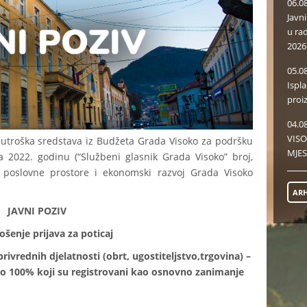
06.0
Javn
u ra
2026
05.0
Ispl
proi
04.0
VISO
 utroška sredstava iz Budžeta Grada Visoko za podršku
MJES
a 2022. godinu (“Službeni glasnik Grada Visoko” broj,
u, poslovne prostore i ekonomski razvoj Grada Visoko
ARH
JAVNI POZIV
šenje prijava za poticaj
rivrednih djelatnosti (obrt, ugostiteljstvo,trgovina) –
o 100% koji su registrovani kao osnovno zanimanje