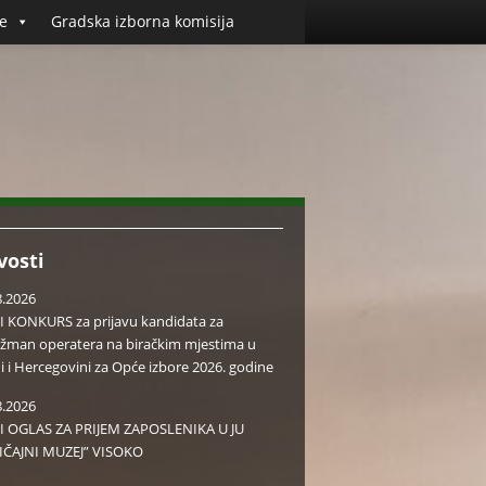
e
Gradska izborna komisija
vosti
8.2026
I KONKURS za prijavu kandidata za
žman operatera na biračkim mjestima u
i i Hercegovini za Opće izbore 2026. godine
8.2026
I OGLAS ZA PRIJEM ZAPOSLENIKA U JU
IČAJNI MUZEJ” VISOKO