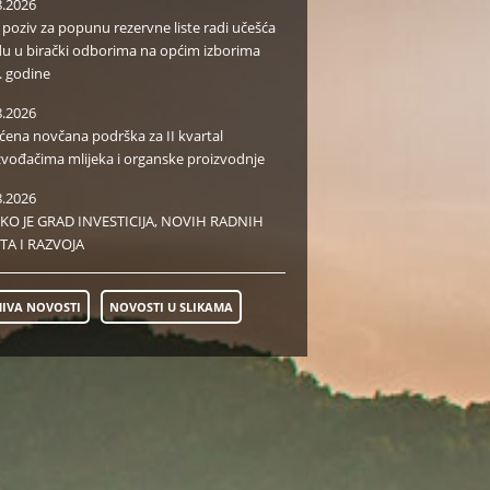
8.2026
i poziv za popunu rezervne liste radi učešća
du u birački odborima na općim izborima
. godine
8.2026
aćena novčana podrška za II kvartal
zvođačima mlijeka i organske proizvodnje
8.2026
KO JE GRAD INVESTICIJA, NOVIH RADNIH
TA I RAZVOJA
IVA NOVOSTI
NOVOSTI U SLIKAMA