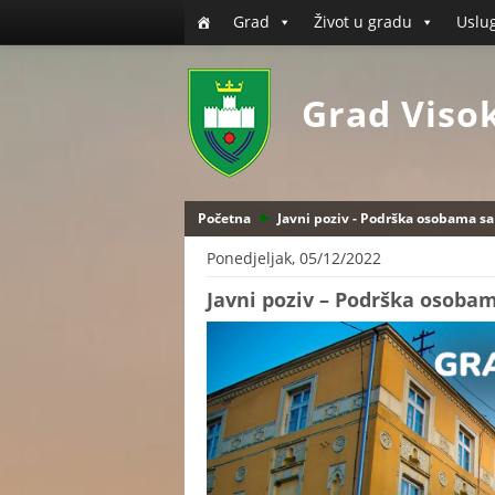
Grad
Život u gradu
Uslu
Grad Viso
Početna
Javni poziv - Podrška osobama sa
Ponedjeljak, 05/12/2022
Javni poziv – Podrška osoba