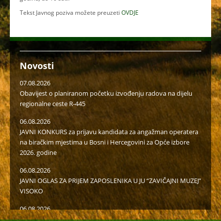
Tekst Javnog poziva možete preuzeti
OVDJE
Novosti
07.08.2026
Obavijest o planiranom početku izvođenju radova na dijelu
regionalne ceste R-445
06.08.2026
JAVNI KONKURS za prijavu kandidata za angažman operatera
na biračkim mjestima u Bosni i Hercegovini za Opće izbore
2026. godine
06.08.2026
JAVNI OGLAS ZA PRIJEM ZAPOSLENIKA U JU “ZAVIČAJNI MUZEJ”
VISOKO
06.08.2026
Javni poziv za popunu rezervne liste radi učešća u radu u