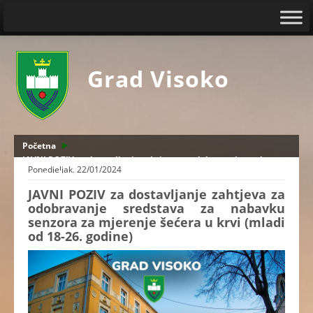
Grad Visoko
Početna
JAVNI POZIV za dostavljanje zahtjeva za odobravanje sredstava
Ponedjeljak, 22/01/2024
za nabavku senzora za mjerenje šećera u krvi (mladi od 18-26.
godine)
JAVNI POZIV za dostavljanje zahtjeva za
odobravanje sredstava za nabavku
senzora za mjerenje šećera u krvi (mladi
od 18-26. godine)