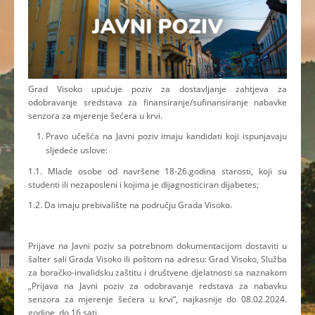
Grad Visoko upućuje poziv za dostavljanje zahtjeva za
odobravanje sredstava za finansiranje/sufinansiranje nabavke
senzora za mjerenje šećera u krvi.
Pravo učešća na Javni poziv imaju kandidati koji ispunjavaju
sljedeće uslove:
1.1. Mlade osobe od navršene 18-26.godina starosti, koji su
studenti ili nezaposleni i kojima je dijagnosticiran dijabetes;
1.2. Da imaju prebivalište na području Grada Visoko.
Prijave na Javni poziv sa potrebnom dokumentacijom dostaviti u
šalter sali Grada Visoko ili poštom na adresu: Grad Visoko, Služba
za boračko-invalidsku zaštitu i društvene djelatnosti sa naznakom
„Prijava na Javni poziv za odobravanje redstava za nabavku
senzora za mjerenje šećera u krvi“, najkasnije do 08.02.2024.
godine, do 16 sati.