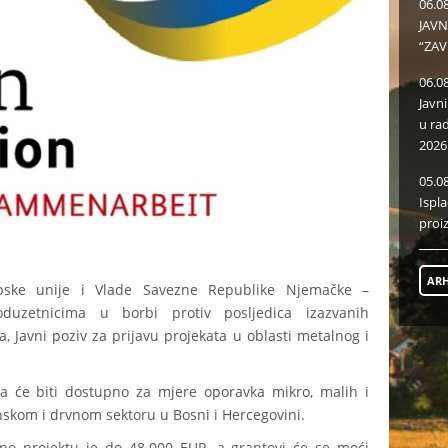
06.0
JAVN
“ZAV
06.0
Javn
u ra
2026
05.0
Ispl
proi
ARH
opske unije i Vlade Savezne Republike Njemačke –
uzetnicima u borbi protiv posljedica izazvanih
, Javni poziv za prijavu projekata u oblasti metalnog i
a će biti dostupno za mjere oporavka mikro, malih i
skom i drvnom sektoru u Bosni i Hercegovini.
po projektu je do 48.000 EUR, a grantovi će se moći