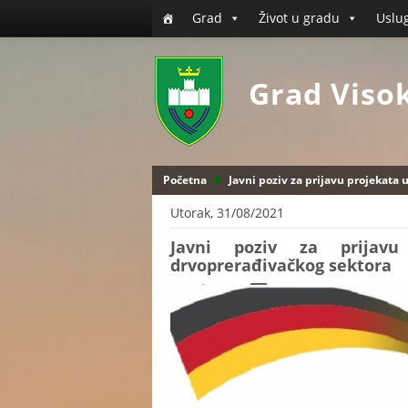
Grad
Život u gradu
Uslu
Grad Viso
Početna
Javni poziv za prijavu projekata 
Utorak, 31/08/2021
Javni poziv za prijav
drvoprerađivačkog sektora