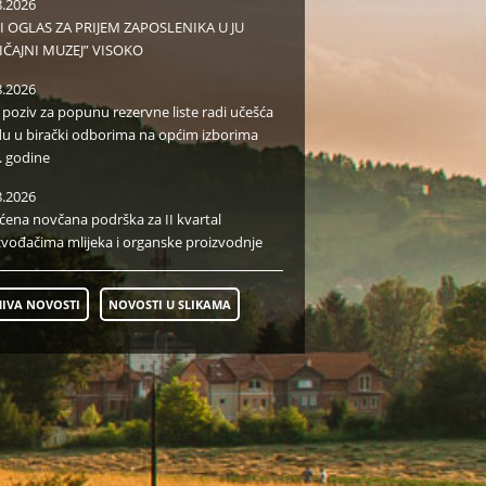
8.2026
I OGLAS ZA PRIJEM ZAPOSLENIKA U JU
IČAJNI MUZEJ” VISOKO
8.2026
i poziv za popunu rezervne liste radi učešća
du u birački odborima na općim izborima
. godine
8.2026
aćena novčana podrška za II kvartal
zvođačima mlijeka i organske proizvodnje
IVA NOVOSTI
NOVOSTI U SLIKAMA