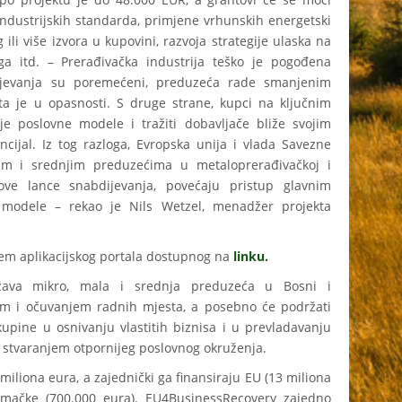
 industrijskih standarda, primjene vrhunskih energetski
 ili više izvora u kupovini, razvoja strategije ulaska na
inga itd. – Prerađivačka industrija teško je pogođena
jevanja su poremećeni, preduzeća rade smanjenim
sta je u opasnosti. S druge strane, kupci na ključnim
oje poslovne modele i tražiti dobavljače bliže svojim
encijal. Iz tog razloga, Evropska unija i vlada Savezne
m i srednjim preduzećima u metaloprerađivačkoj i
nove lance snabdijevanja, povećaju pristup glavnim
e modele – rekao je Nils Wetzel, menadžer projekta
tem aplikacijskog portala dostupnog na
linku.
ržava mikro, mala i srednja preduzeća u Bosni i
em i očuvanjem radnih mjesta, a posebno će podržati
upine u osnivanju vlastitih biznisa i u prevladavanju
 stvaranjem otpornijeg poslovnog okruženja.
miliona eura, a zajednički ga finansiraju EU (13 miliona
emačke (700.000 eura). EU4BusinessRecovery zajedno