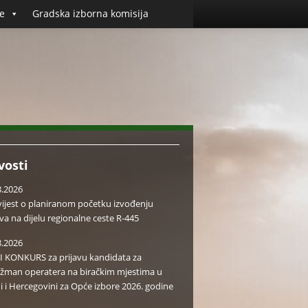
e
Gradska izborna komisija
vosti
8.2026
ijest o planiranom početku izvođenju
va na dijelu regionalne ceste R-445
8.2026
I KONKURS za prijavu kandidata za
žman operatera na biračkim mjestima u
i i Hercegovini za Opće izbore 2026. godine