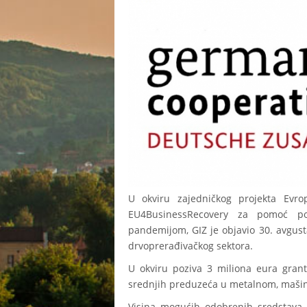
U okviru zajedničkog projekta Evr
EU4BusinessRecovery za pomoć pod
pandemijom, GIZ je objavio 30. avgusta
drvoprerađivačkog sektora.
U okviru poziva 3 miliona eura grant
srednjih preduzeća u metalnom, mašin
Visina mogućih odobrenih sredstava 