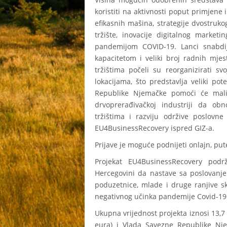
koristiti na aktivnosti poput primjene
efikasnih mašina, strategije dvostrukog
tržište, inovacije digitalnog market
pandemijom COVID-19. Lanci snabdi
kapacitetom i veliki broj radnih mje
tržištima počeli su reorganizirati sv
lokacijama, što predstavlja veliki pot
Republike Njemačke pomoći će mali
drvoprerađivačkoj industriji da ob
tržištima i razviju održive poslovn
EU4BusinessRecovery ispred GIZ-a.
Prijave je moguće podnijeti onlajn, pu
Projekat EU4BusinessRecovery pod
Hercegovini da nastave sa poslovanj
poduzetnice, mlade i druge ranjive sk
negativnog učinka pandemije Covid-19
Ukupna vrijednost projekta iznosi 13,7 
eura) i Vlada Savezne Republike Nj