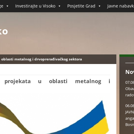
ge
Investirajte u Visoko
Posjetite Grad
Javne nabavk
ko
u oblasti metalnog i drvoprerađivačkog sektora
No
u projekata u oblasti metalnog i
07.0
Obav
rado
06.0
JAVN
anga
Bosn