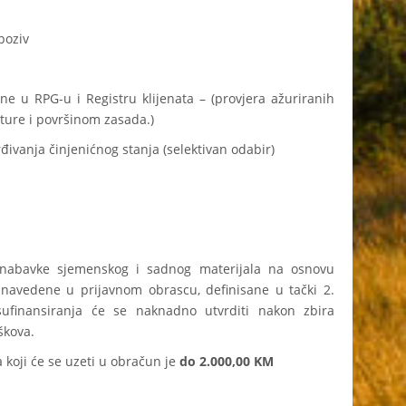
poziv
ne u RPG-u i Registru klijenata – (provjera ažuriranih
lture i površinom zasada.)
rđivanja činjenićnog stanja (selektivan odabir)
e nabavke sjemenskog i sadnog materijala na osnovu
 navedene u prijavnom obrascu, definisane u tački 2.
ufinansiranja će se naknadno utvrditi nakon zbira
škova.
 koji će se uzeti u obračun je
do 2.000,00 KM