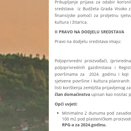
Prikupljanje prijava za odabir koris
sredstava iz Budžeta Grada Visoko za
finansijske pomoći za proljetnu sjetv
kultura i žitarica.
II PRAVO NA DODJELU SREDSTAVA
Pravo na dodjelu sredstava imaju:
Poljoprivredni proizvođači, (privredna
poljoprivrednih gazdinstava i Regis
površinama za 2024. godinu i koji
sjetvene površine i kultura planirani
listi korištenja zemljišta prijavljenog
član domaćinstva
upisan kao nosilac po
Opći uvjeti:
Minimalno 2 dunuma pod zasadom is
100 m2 pod plasteničkom proizvo
RPG-a za 2024.godinu.