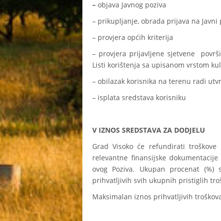
–
objava Javnog poziva
– prikupljanje, obrada prijava na Javni 
– provjera općih kriterija
– provjera prijavljene sjetvene površi
Listi korištenja sa upisanom vrstom ku
– obilazak korisnika na terenu radi utv
– isplata sredstava korisniku
V IZNOS SREDSTAVA ZA DODJELU
Grad Visoko će refundirati troškov
relevantne finansijske dokumentacije
ovog Poziva. Ukupan procenat (%) s
prihvatljivih svih ukupnih pristiglih tro
Maksimalan iznos prihvatljivih troškova