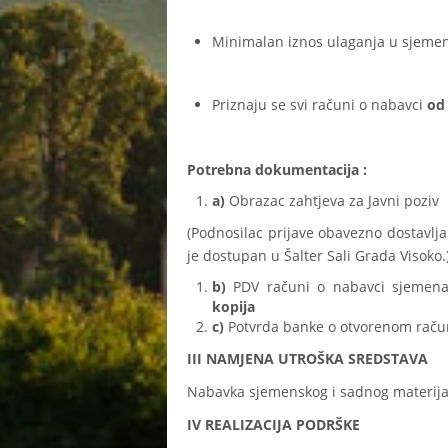
Minimalan iznos ulaganja u sjemenski
Priznaju se svi računi o nabavci
od
Potrebna dokumentacija :
a)
Obrazac zahtjeva za Javni poziv
(Podnosilac prijave obavezno dostavlja
je dostupan u Šalter Sali Grada Visoko.
b)
PDV računi o nabavci sjemena
kopija
c)
Potvrda banke o otvorenom rač
III NAMJENA UTROŠKA SREDSTAVA
Nabavka sjemenskog i sadnog materijala 
IV REALIZACIJA PODRŠKE