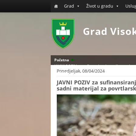
Grad
Život u gradu
Uslu
Grad Viso
Početna
JAVNI POZIV za sufinansiranje proljetne sjetv
Ponedjeljak, 08/04/2024
žitarice
JAVNI POZIV za sufinansiranj
sadni materijal za povrtlarsk