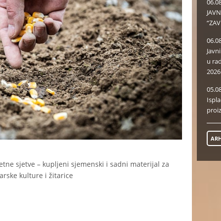
06.0
JAVN
“ZAV
06.0
Javn
u ra
2026
05.0
Ispl
proi
ARH
etne sjetve – kupljeni sjemenski i sadni materijal za
arske kulture i žitarice