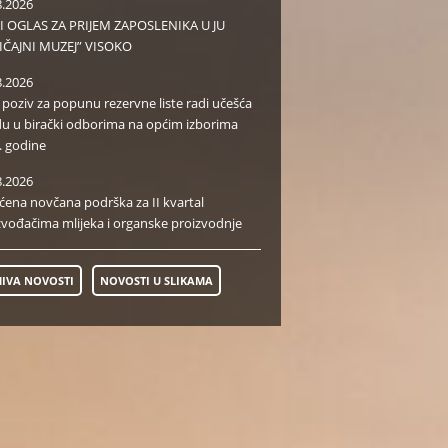
8.2026
I OGLAS ZA PRIJEM ZAPOSLENIKA U JU
IČAJNI MUZEJ” VISOKO
8.2026
i poziv za popunu rezervne liste radi učešća
du u birački odborima na općim izborima
. godine
8.2026
aćena novčana podrška za II kvartal
zvođačima mlijeka i organske proizvodnje
IVA NOVOSTI
NOVOSTI U SLIKAMA