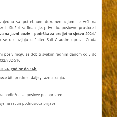
iv zajedno sa potrebnom dokumentacijom se vrši na
ti Službi za finansije, privredu, poslovne prostore i
ava na javni poziv – podrška za proljetnu sjetvu 2024.”
 se dostavljaju u šalter Sali Gradske uprave Grada
vni poziv mogu se dobiti svakim radnim danom od 8 do
 032/732-516
.2024. godine do 16h.
eće biti predmet daljeg razmatranja.
ba nadležna za poslove poljoprivrede
uje na račun podnosioca prijave.