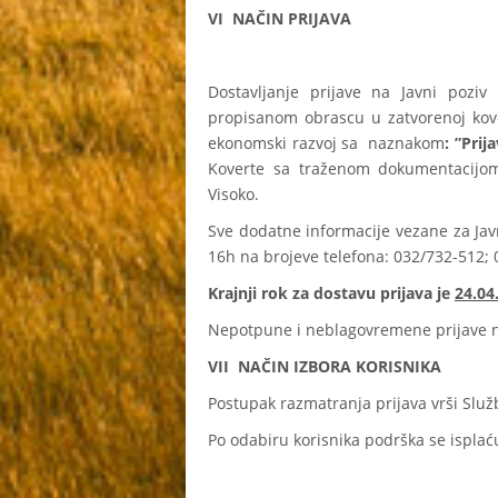
VI NAČIN PRIJAVA
Dostavljanje prijave na Javni poz
propisanom obrascu u zatvorenoj kover
ekonomski razvoj sa naznakom
: ”Prij
Koverte sa traženom dokumentacijom
Visoko.
Sve dodatne informacije vezane za Ja
16h na brojeve telefona: 032/732-512;
Krajnji rok za dostavu prijava je
24.04
Nepotpune i neblagovremene prijave n
VII NAČIN IZBORA KORISNIKA
Postupak razmatranja prijava vrši Služ
Po odabiru korisnika podrška se isplać