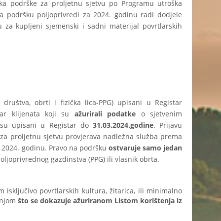
nika podrške za proljetnu sjetvu po Programu utroška
 podršku poljoprivredi za 2024. godinu radi dodjele
u za kupljeni sjemenski i sadni materijal povrtlarskih
 društva, obrti i fizička lica-PPG) upisani u Registar
tar klijenata koji su
ažurirali podatke
o sjetvenim
 su upisani u Registar do
31.03.2024.godine
. Prijavu
h za proljetnu sjetvu provjerava nadležna služba prema
 za 2024. godinu. Pravo na podršku
ostvaruje samo jedan
ljoprivrednog gazdinstva (PPG) ili vlasnik obrta.
ključivo povrtlarskih kultura, žitarica, ili minimalno
dnjom
što se dokazuje ažuriranom Listom korištenja iz