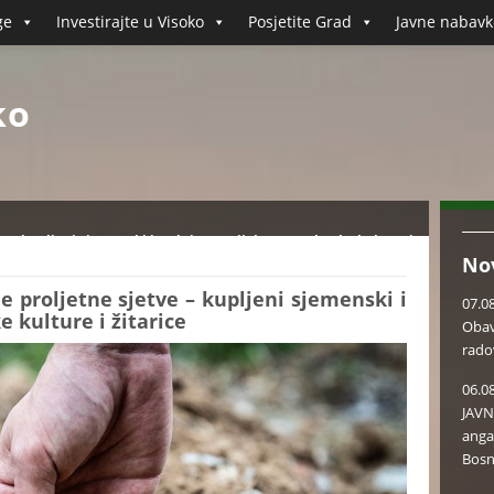
ge
Investirajte u Visoko
Posjetite Grad
Javne nabavk
ko
e – kupljeni sjemenski i sadni materijal za povrtlarske kulture i
No
e proljetne sjetve – kupljeni sjemenski i
07.0
e kulture i žitarice
Obav
rado
06.0
JAVN
anga
Bosn