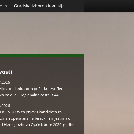
e
Gradska izborna komisija
vosti
8.2026
ijest o planiranom početku izvođenju
va na dijelu regionalne ceste R-445
8.2026
I KONKURS za prijavu kandidata za
žman operatera na biračkim mjestima u
i i Hercegovini za Opće izbore 2026. godine