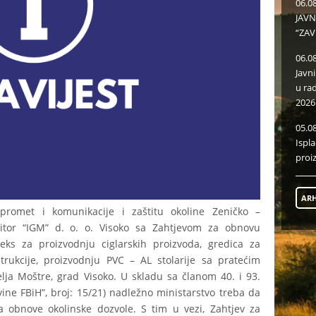
06.0
JAVN
“ZAV
06.0
Javn
u ra
2026
05.0
Ispl
proi
ARH
 promet i komunikacije i zaštitu okoline Zeničko –
titor “IGM” d. o. o. Visoko sa Zahtjevom za obnovu
eks za proizvodnju ciglarskih proizvoda, gredica za
rukcije, proizvodnju PVC – AL stolarije sa pratećim
lja Moštre, grad Visoko. U skladu sa članom 40. i 93.
vine FBiH”, broj: 15/21) nadležno ministarstvo treba da
 obnove okolinske dozvole. S tim u vezi, Zahtjev za