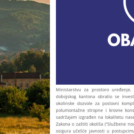
Ministarstvu za prostoro uređenje,
dobojskog kantona obratio se inves
okolinske dozvole za poslovni kompl
polumontažne stropne i krovne konst
sadržajem izgrađen na lokalitetu nase
Zakona o zaštiti okoliša (“Službene no
osigura učešće javnosti u postupcima