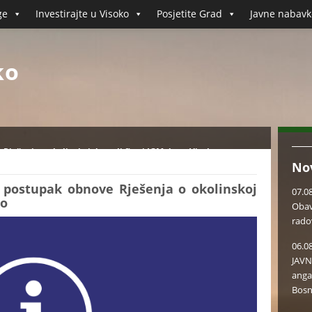
ge
Investirajte u Visoko
Posjetite Grad
Javne nabavk
ko
ješenja o okolinskoj dozvoli firmi IGM d.o.o. Visoko
No
 postupak obnove Rješenja o okolinskoj
07.0
ko
Obav
rado
06.0
JAVN
anga
Bosn