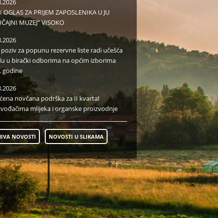
8.2026
I OGLAS ZA PRIJEM ZAPOSLENIKA U JU
IČAJNI MUZEJ” VISOKO
8.2026
i poziv za popunu rezervne liste radi učešća
du u birački odborima na općim izborima
. godine
8.2026
aćena novčana podrška za II kvartal
zvođačima mlijeka i organske proizvodnje
IVA NOVOSTI
NOVOSTI U SLIKAMA