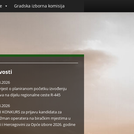
e
Gradska izborna komisija
vosti
8.2026
ijest o planiranom početku izvođenju
va na dijelu regionalne ceste R-445
8.2026
I KONKURS za prijavu kandidata za
žman operatera na biračkim mjestima u
i i Hercegovini za Opće izbore 2026. godine