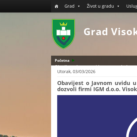
Grad
Život u gradu
Uslu
Grad Viso
Početna
Obavijest o Javnom uvidu u postupak obnove R
Utorak, 03/03/2026
Obavijest o Javnom uvidu u
dozvoli firmi IGM d.o.o. Viso