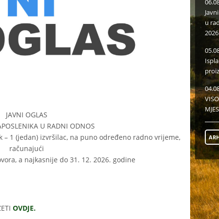
06.0
Javn
u ra
2026
05.0
Ispl
proi
04.0
VISO
MJES
JAVNI OGLAS
ZAPOSLENIKA U RADNI ODNOS
ik – 1 (jedan) izvršilac, na puno određeno radno vrijeme,
ARH
računajući
vora, a najkasnije do 31. 12. 2026. godine
ZETI
OVDJE.