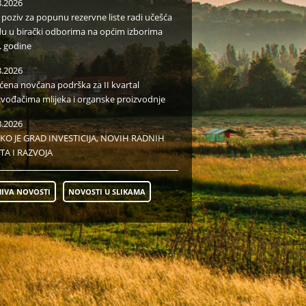
8.2026
i poziv za popunu rezervne liste radi učešća
du u birački odborima na općim izborima
. godine
8.2026
aćena novčana podrška za II kvartal
zvođačima mlijeka i organske proizvodnje
8.2026
KO JE GRAD INVESTICIJA, NOVIH RADNIH
TA I RAZVOJA
IVA NOVOSTI
NOVOSTI U SLIKAMA