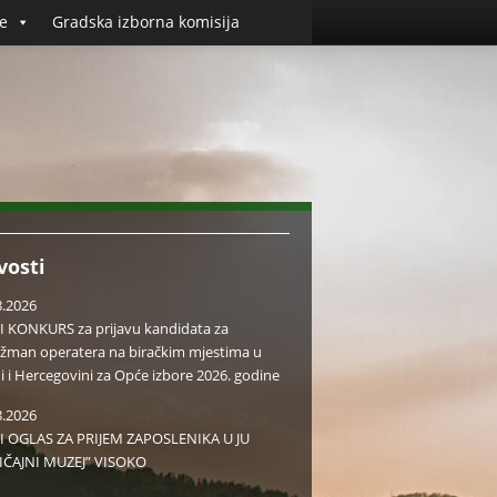
e
Gradska izborna komisija
vosti
8.2026
I KONKURS za prijavu kandidata za
žman operatera na biračkim mjestima u
i i Hercegovini za Opće izbore 2026. godine
8.2026
I OGLAS ZA PRIJEM ZAPOSLENIKA U JU
IČAJNI MUZEJ” VISOKO