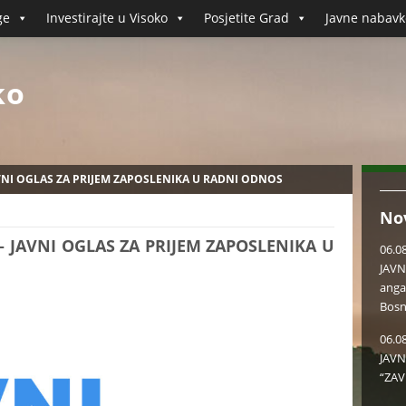
ge
Investirajte u Visoko
Posjetite Grad
Javne nabavk
ko
AVNI OGLAS ZA PRIJEM ZAPOSLENIKA U RADNI ODNOS
No
– JAVNI OGLAS ZA PRIJEM ZAPOSLENIKA U
06.0
JAVN
anga
Bosn
06.0
JAVN
“ZAV