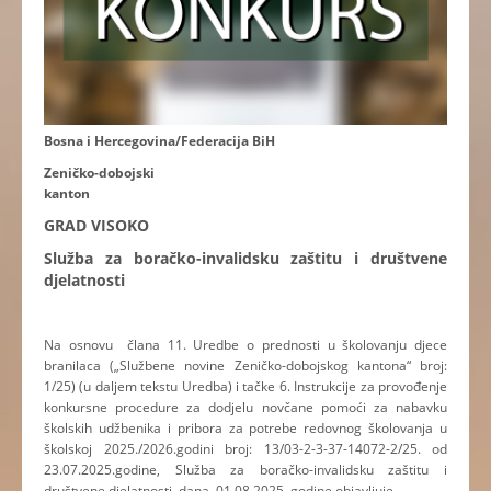
Bosna i Hercegovina/Federacija BiH
Zeničko-dobojski
kanton
GRAD VISOKO
Služba za boračko-invalidsku zaštitu i društvene
djelatnosti
Na osnovu člana 11. Uredbe o prednosti u školovanju djece
branilaca („Službene novine Zeničko-dobojskog kantona“ broj:
1/25) (u daljem tekstu Uredba) i tačke 6. Instrukcije za provođenje
konkursne procedure za dodjelu novčane pomoći za nabavku
školskih udžbenika i pribora za potrebe redovnog školovanja u
školskoj 2025./2026.godini broj: 13/03-2-3-37-14072-2/25. od
23.07.2025.godine, Služba za boračko-invalidsku zaštitu i
društvene djelatnosti, dana 01.08.2025. godine objavljuje