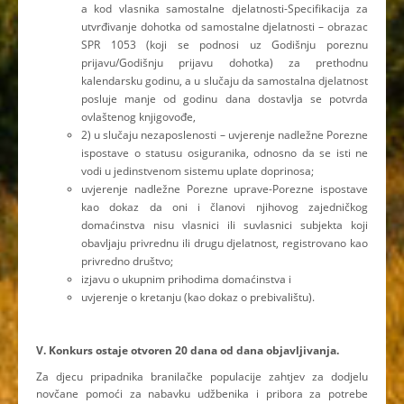
a kod vlasnika samostalne djelatnosti-Specifikacija za
utvrđivanje dohotka od samostalne djelatnosti – obrazac
SPR 1053 (koji se podnosi uz Godišnju poreznu
prijavu/Godišnju prijavu dohotka) za prethodnu
kalendarsku godinu, a u slučaju da samostalna djelatnost
posluje manje od godinu dana dostavlja se potvrda
ovlaštenog knjigovođe,
2) u slučaju nezaposlenosti – uvjerenje nadležne Porezne
ispostave o statusu osiguranika, odnosno da se isti ne
vodi u jedinstvenom sistemu uplate doprinosa;
uvjerenje nadležne Porezne uprave-Porezne ispostave
kao dokaz da oni i članovi njihovog zajedničkog
domaćinstva nisu vlasnici ili suvlasnici subjekta koji
obavljaju privrednu ili drugu djelatnost, registrovano kao
privredno društvo;
izjavu o ukupnim prihodima domaćinstva i
uvjerenje o kretanju (kao dokaz o prebivalištu).
V. Konkurs ostaje otvoren 20 dana od dana objavljivanja.
Za djecu pripadnika branilačke populacije zahtjev za dodjelu
novčane pomoći za nabavku udžbenika i pribora za potrebe