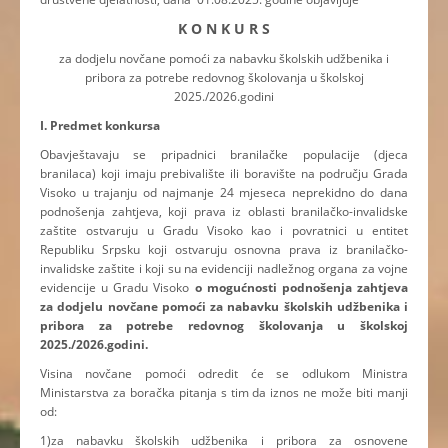
K O N K U R S
za dodjelu novčane pomoći za nabavku školskih udžbenika i
pribora za potrebe redovnog školovanja u školskoj
2025./2026.godini
I. Predmet konkursa
Obavještavaju se pripadnici branilačke populacije (djeca
branilaca) koji imaju prebivalište ili boravište na području Grada
Visoko u trajanju od najmanje 24 mjeseca neprekidno do dana
podnošenja zahtjeva, koji prava iz oblasti branilačko-invalidske
zaštite ostvaruju u Gradu Visoko kao i povratnici u entitet
Republiku Srpsku koji ostvaruju osnovna prava iz branilačko-
invalidske zaštite i koji su na evidenciji nadležnog organa za vojne
evidencije u Gradu Visoko
o mogućnosti podnošenja zahtjeva
za dodjelu novčane pomoći za nabavku školskih udžbenika i
pribora za potrebe redovnog školovanja u školskoj
2025./2026.godini.
Visina novčane pomoći odredit će se odlukom Ministra
Ministarstva za boračka pitanja s tim da iznos ne može biti manji
od:
1)za nabavku školskih udžbenika i pribora za osnovene