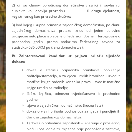
2) čiji su članovi porodičnog domaćinstva vlasnici ili suvlasnici
subjekta koji obavlja privrednu ili drugu djelatnost,
registriranog kao privredno društvo;
3) kod kojeg ukupna primanja zajedničkog domaćinstva, po članu
zajedničkog domaćinstva prelaze iznos od jedne polovine
prosječne neto plaće isplaćene u Federaciji Bosne i Hercegovine u
predhodnoj godini prema podacima Federalnog zavoda za
statistiku (686,50KM po članu domaćinstva);
IV. Zainteresovani kandidat uz prijavu prilažu sljedeće
dokaze:
dokaz o statusu pripadnika branilačke populacije
roditelja/staratelja, a za djecu umrlih branilaca i izvod iz
matične knjige rođenih korisnika prava i izvod iz matične
knjige umrlih za roditelja;
đačku knjižicu, odnosno svjedočanstvo iz prethodne
godine;
izjavu o zajedničkom domaćinstvu (kućna lista)
dokaz o visini prihoda podnosioca zahtjeva i punoljetnih
članova zajedničkog domaćinstva:
1) dokaz o prihodima zaposlenih – uvjerenje o prosječnoj
plaći u posljednja tri mjeseca prije podnošenja zahtjeva,