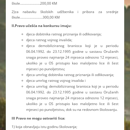
škole…………………..200,00 KM
2)za nabavku školskih udžbenika i pribora za srednje
škole……………………..300,00 KM
II.Pravo učešća na konkursu imaju:
djeca dobitnika ratnog priznanja ili odlikovanja;
djeca ratnog vojnog invalida;
djeca demobiliziranog branioca koji je u periodu
06.04.1992. do 23.12.1995 godine u sastavu Oružanih
snaga proveo najmanje 24 mjeseca odnosno 12 mjeseci,
ukoliko je u OS pristupio kao maloljetno lice ili šest
mjeseci po punoljetstvu;
djeca umrlog dobitnika ratnog priznanja ili odlikovanja;
djeca umrlog ratnog vojnog invalida i
djeca umrlog demobiliziranog branioca koji je u periodu
06.04.1992. do 23.12.1995 godine u sastavu Oružanih
snaga proveo najmanje 24 mjeseca odnosno 12 mjeseci,
ukoliko je u OS pristupio kao maloljetno lice ili šest
mjeseci po punoljetstvu, dok su na redovnom školovanju.
III Pravo ne mogu ostvariti lica:
1) koja obnavljaju istu godinu školovanja;