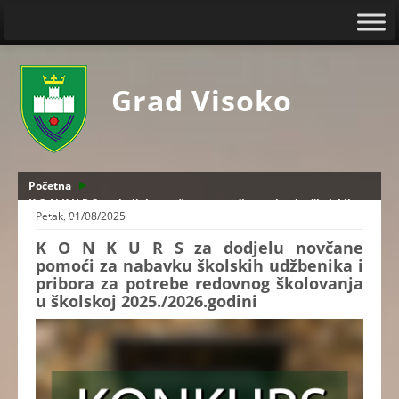
Grad Visoko
Početna
K O N K U R S za dodjelu novčane pomoći za nabavku školskih
Petak, 01/08/2025
udžbenika i pribora za potrebe redovnog školovanja u školskoj
2025./2026.godini
K O N K U R S za dodjelu novčane
pomoći za nabavku školskih udžbenika i
pribora za potrebe redovnog školovanja
u školskoj 2025./2026.godini