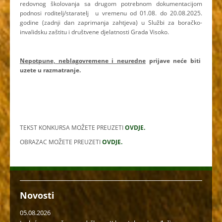
redovnog školovanja sa drugom potrebnom dokumentacijom
podnosi roditelj/staratelj u vremenu od 01.08. do 20.08.2025.
godine (zadnji dan zaprimanja zahtjeva) u Službi za boračko-
invalidsku zaštitu i društvene djelatnosti Grada Visoko.
Nepotpune, neblagovremene i neuredne
prijave neće biti
uzete u razmatranje.
TEKST KONKURSA MOŽETE PREUZETI
OVDJE.
OBRAZAC MOŽETE PREUZETI
OVDJE.
Novosti
05.08.2026