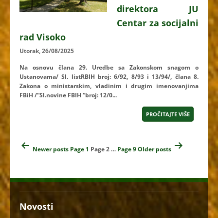
direktora JU
Centar za socijalni
rad Visoko
Utorak, 26/08/2025
Na osnovu člana 29. Uredbe sa Zakonskom snagom o
Ustanovama/ Sl. listRBIH broj: 6/92, 8/93 i 13/94/, člana 8.
Zakona o ministarskim, vladinim i drugim imenovanjima
FBiH /“Sl.novine FBIH “broj: 12/0...
PROČITAJTE VIŠE
Navigacija
Newer
posts
Page 1
Page 2
…
Page 9
Older
posts
člancima
Novosti