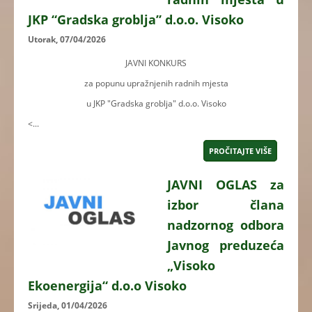
JKP “Gradska groblja” d.o.o. Visoko
Utorak, 07/04/2026
JAVNI KONKURS
za popunu upražnjenih radnih mjesta
u JKP "Gradska groblja" d.o.o. Visoko
<...
PROČITAJTE VIŠE
JAVNI OGLAS za
izbor člana
nadzornog odbora
Javnog preduzeća
„Visoko
Ekoenergija“ d.o.o Visoko
Srijeda, 01/04/2026