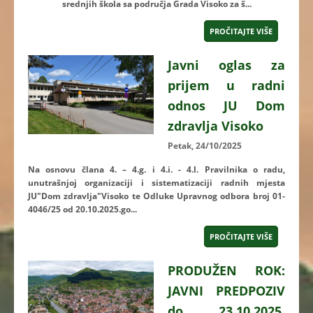
srednjih škola sa područja Grada Visoko za š...
PROČITAJTE VIŠE
Javni oglas za
prijem u radni
odnos JU Dom
zdravlja Visoko
Petak, 24/10/2025
Na osnovu člana 4. – 4.g. i 4.i. - 4.l. Pravilnika o radu,
unutrašnjoj organizaciji i sistematizaciji radnih mjesta
JU"Dom zdravlja"Visoko te Odluke Upravnog odbora broj 01-
4046/25 od 20.10.2025.go...
PROČITAJTE VIŠE
PRODUŽEN ROK:
JAVNI PREDPOZIV
do 23.10.2025.