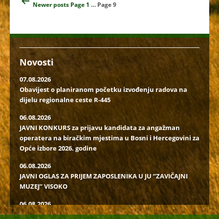
Navigacija
Newer
posts
Page 1
…
Page 9
člancima
Novosti
07.08.2026
Obavijest o planiranom početku izvođenju radova na
dijelu regionalne ceste R-445
06.08.2026
JAVNI KONKURS za prijavu kandidata za angažman
operatera na biračkim mjestima u Bosni i Hercegovini za
Opće izbore 2026. godine
06.08.2026
JAVNI OGLAS ZA PRIJEM ZAPOSLENIKA U JU “ZAVIČAJNI
MUZEJ” VISOKO
06.08.2026
Javni poziv za popunu rezervne liste radi učešća u radu u