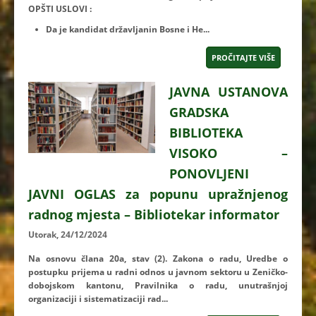
OPŠTI USLOVI :
Da je kandidat državljanin Bosne i He...
PROČITAJTE VIŠE
JAVNA USTANOVA
GRADSKA
BIBLIOTEKA
VISOKO –
PONOVLJENI
JAVNI OGLAS za popunu upražnjenog
radnog mjesta – Bibliotekar informator
Utorak, 24/12/2024
Na osnovu člana 20a, stav (2). Zakona o radu, Uredbe o
postupku prijema u radni odnos u javnom sektoru u Zeničko-
dobojskom kantonu, Pravilnika o radu, unutrašnjoj
organizaciji i sistematizaciji rad...