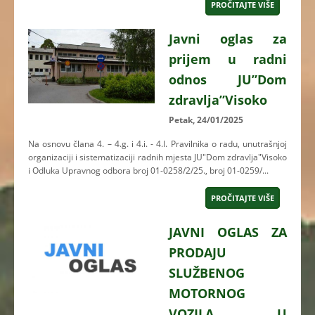
PROČITAJTE VIŠE
Javni oglas za
prijem u radni
odnos JU”Dom
zdravlja”Visoko
Petak, 24/01/2025
Na osnovu člana 4. – 4.g. i 4.i. - 4.l. Pravilnika o radu, unutrašnjoj
organizaciji i sistematizaciji radnih mjesta JU"Dom zdravlja"Visoko
i Odluka Upravnog odbora broj 01-0258/2/25., broj 01-0259/...
PROČITAJTE VIŠE
JAVNI OGLAS ZA
PRODAJU
SLUŽBENOG
MOTORNOG
VOZILA U