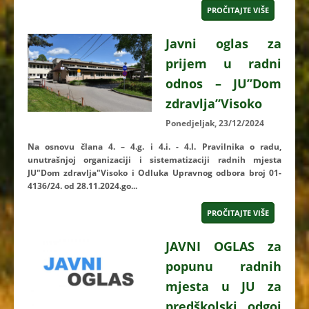
PROČITAJTE VIŠE
Javni oglas za
prijem u radni
odnos – JU”Dom
zdravlja”Visoko
Ponedjeljak, 23/12/2024
Na osnovu člana 4. – 4.g. i 4.i. - 4.l. Pravilnika o radu,
unutrašnjoj organizaciji i sistematizaciji radnih mjesta
JU"Dom zdravlja"Visoko i Odluka Upravnog odbora broj 01-
4136/24. od 28.11.2024.go...
PROČITAJTE VIŠE
JAVNI OGLAS za
popunu radnih
mjesta u JU za
predškolski odgoj