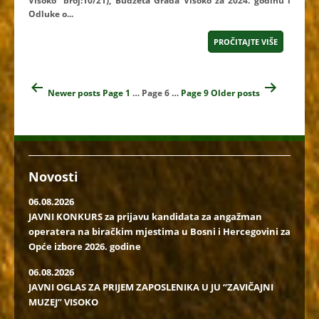
Visoko” broj:10/21), Budžeta Grada Visoko za 2024. godinu i
Odluke o...
PROČITAJTE VIŠE
Navigacija
Newer
posts
Page 1
…
Page 6
…
Page 9
Older
posts
člancima
Novosti
06.08.2026
JAVNI KONKURS za prijavu kandidata za angažman
operatera na biračkim mjestima u Bosni i Hercegovini za
Opće izbore 2026. godine
06.08.2026
JAVNI OGLAS ZA PRIJEM ZAPOSLENIKA U JU “ZAVIČAJNI
MUZEJ” VISOKO