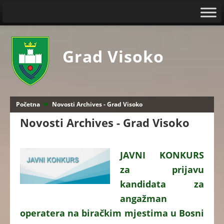
Grad Visoko
Početna
Novosti Archives - Grad Visoko
Novosti Archives - Grad Visoko
JAVNI KONKURS
za prijavu
kandidata za
angažman
operatera na biračkim mjestima u Bosni