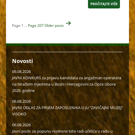
PROČITAJTE VIŠE
Navigacija
Page 1
…
Page 207
Older
posts
člancima
Novosti
06.08.2026
JAVNI KONKURS za prijavu kandidata za angažman operatera
na biračkim mjestima u Bosni i Hercegovini za Opće izbore
2026. godine
06.08.2026
JAVNI OGLAS ZA PRIJEM ZAPOSLENIKA U JU “ZAVIČAJNI MUZEJ”
VISOKO
06.08.2026
Javni poziv za popunu rezervne liste radi učešća u radu u