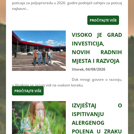
poticaja za poljoprivredu u 2026. godini podnijeli zahtjev za poticaj
najkasni...
PROČITAJTE VIŠE
VISOKO JE GRAD
INVESTICIJA,
NOVIH RADNIH
MJESTA I RAZVOJA
Utorak, 04/08/2026
Dok mnogi govore o razvoju,
u Visokom se razvoj vidi na svakom koraku.
PROČITAJTE VIŠE
IZVJEŠTAJ O
ISPITIVANJU
ALERGENOG
POLENA U ZRAKU