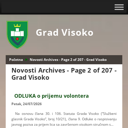
Grad Visoko
Početna
Novosti Archives - Page 2 of 207 - Grad Visoko
Novosti Archives - Page 2 of 207 -
Grad Visoko
ODLUKA o prijemu volontera
Petak, 24/07/2026
Na osnovu člana 30. i 106. Statuta Grada Visoko (“Službeni
glasnik Grada Visoko’’, broj 10/21), člana 9. Odluke o raspisivanju
javnog poziva za prijem lica sa završenom visokom stručnom s...