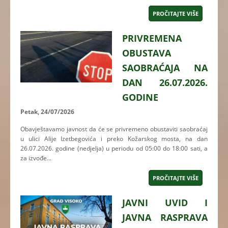
PROČITAJTE VIŠE
PRIVREMENA
OBUSTAVA
SAOBRAĆAJA NA
DAN 26.07.2026.
GODINE
Petak, 24/07/2026
Obavještavamo javnost da će se privremeno obustaviti saobraćaj
u ulici Alije Izetbegovića i preko Kožarskog mosta, na dan
26.07.2026. godine (nedjelja) u periodu od 05:00 do 18:00 sati, a
za izvođe...
PROČITAJTE VIŠE
JAVNI UVID I
JAVNA RASPRAVA