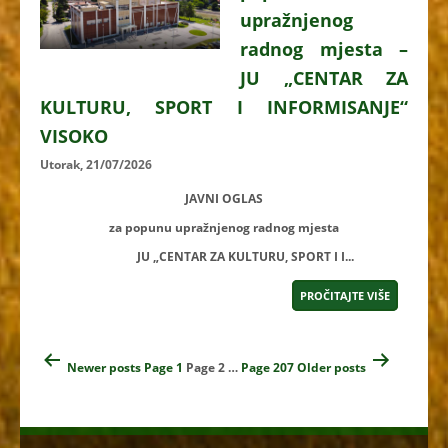
upražnjenog
radnog mjesta –
JU „CENTAR ZA
KULTURU, SPORT I INFORMISANJE“
VISOKO
Utorak, 21/07/2026
JAVNI OGLAS
za popunu upražnjenog radnog mjesta
JU „CENTAR ZA KULTURU, SPORT I I...
PROČITAJTE VIŠE
Navigacija
Newer
posts
Page 1
Page 2
…
Page 207
Older
posts
člancima