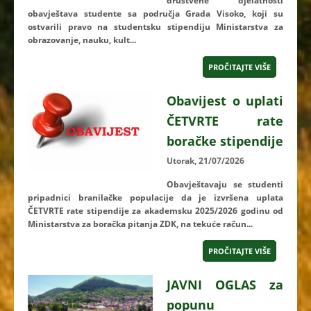
društvene djelatnosti
obavještava studente sa područja Grada Visoko, koji su
ostvarili pravo na studentsku stipendiju Ministarstva za
obrazovanje, nauku, kult...
PROČITAJTE VIŠE
Obavijest o uplati
ČETVRTE rate
boračke stipendije
Utorak, 21/07/2026
Obavještavaju se studenti
pripadnici branilačke populacije da je izvršena uplata
ČETVRTE
rate stipendije za akademsku 2025/2026 godinu od
Ministarstva za boračka pitanja ZDK, na tekuće račun...
PROČITAJTE VIŠE
JAVNI OGLAS za
popunu