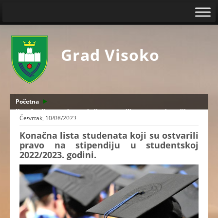
Grad Visoko
Početna
Konačna lista studenata koji su ostvarili pravo na stipendiju u
Četvrtak, 10/08/2023
studentskoj 2022/2023. godini.
Konačna lista studenata koji su ostvarili
pravo na stipendiju u studentskoj
2022/2023. godini.