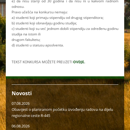
e) da nisu stariji od 30 godina i da nisu ni u kakvom radnom
odnosu.
Pravo učešća na konkursu nemaju:
a) studenti koji primaju stipendiju od drugog stipenditora;
b) studenti koji obnavljaju godinu studija;
c) studenti koji su već jednom dobili stipendiju za određenu godinu
studija na istom ili
drugom fakultetu;
d) studenti u statusu apsolventa.
TEKST KONKURSA MOŽETE PREUZETI
OVDJE.
Novosti
07.08.2026
Obavijest o planiranom početku izvođenju radova na dijelu
regionalne ceste R-445
06.08.2026