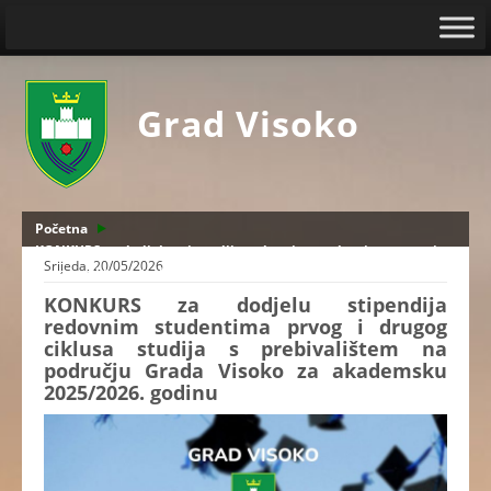
Grad Visoko
Početna
KONKURS za dodjelu stipendija redovnim studentima prvog i
Srijeda, 20/05/2026
drugog ciklusa studija s prebivalištem na području Grada Visoko
za akademsku 2025/2026. godinu
KONKURS za dodjelu stipendija
redovnim studentima prvog i drugog
ciklusa studija s prebivalištem na
području Grada Visoko za akademsku
2025/2026. godinu